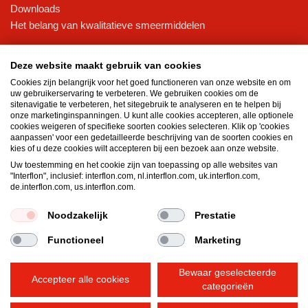
Downloads
Het belang van kwalitatieve smeermiddelen
Interflon Oliën
Deze website maakt gebruik van cookies
Pneumatische olie
Cookies zijn belangrijk voor het goed functioneren van onze website en om
Hydraulische olie
uw gebruikerservaring te verbeteren. We gebruiken cookies om de
Droge smeerolie
sitenavigatie te verbeteren, het sitegebruik te analyseren en te helpen bij
onze marketinginspanningen. U kunt alle cookies accepteren, alle optionele
Transmissieolie
cookies weigeren of specifieke soorten cookies selecteren. Klik op 'cookies
Aerosols
aanpassen' voor een gedetailleerde beschrijving van de soorten cookies en
kies of u deze cookies wilt accepteren bij een bezoek aan onze website.
Interflon Vetten
Uw toestemming en het cookie zijn van toepassing op alle websites van
"Interflon", inclusief: interflon.com, nl.interflon.com, uk.interflon.com,
Hittebestendig vet
de.interflon.com, us.interflon.com.
Waterbestendig vet
Lagetemperatuurvet
Noodzakelijk
Prestatie
Functioneel
Marketing
Algemene voorwaarden
Privacyverklaring
Bewaar geselecteerde
Wettelijke vermeldingen
Cookiebeleid
Accepteer alle cookies
Hallo! Hoe kunnen we u vandaag helpen?
categorieën