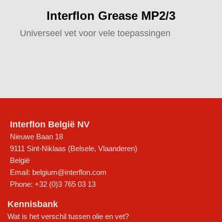
Interflon Grease MP2/3
Universeel vet voor vele toepassingen
Interflon België NV
Nieuwe Baan 18
9111
Sint-Niklaas (Belsele, Vlaanderen)
België
Email:
belgium@interflon.com
Phone:
+32 (0)3 765 03 13
Kennisbank
Wat is het verschil tussen olie en vet?