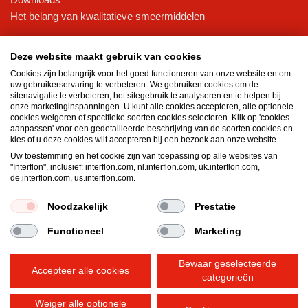
Het belang van kwalitatieve smeermiddelen
Interflon Oliën
Deze website maakt gebruik van cookies
Pneumatische olie
Cookies zijn belangrijk voor het goed functioneren van onze website en om
Hydraulische olie
uw gebruikerservaring te verbeteren. We gebruiken cookies om de
Droge smeerolie
sitenavigatie te verbeteren, het sitegebruik te analyseren en te helpen bij
onze marketinginspanningen. U kunt alle cookies accepteren, alle optionele
Transmissieolie
cookies weigeren of specifieke soorten cookies selecteren. Klik op 'cookies
Aerosols
aanpassen' voor een gedetailleerde beschrijving van de soorten cookies en
kies of u deze cookies wilt accepteren bij een bezoek aan onze website.
Interflon Vetten
Uw toestemming en het cookie zijn van toepassing op alle websites van
"Interflon", inclusief: interflon.com, nl.interflon.com, uk.interflon.com,
Hittebestendig vet
de.interflon.com, us.interflon.com.
Waterbestendig vet
Lagetemperatuurvet
Noodzakelijk
Prestatie
Functioneel
Marketing
Algemene voorwaarden
Privacyverklaring
Bewaar geselecteerde
Wettelijke vermeldingen
Cookiebeleid
Accepteer alle cookies
Hallo! Hoe kunnen we u vandaag helpen?
categorieën
Weiger alle optionele