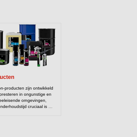
ucten
lon-producten zijn ontwikkeld
presteren in ongunstige en
eeleisende omgevingen,
nderhoudstijd cruciaal is en
gen geen optie zijn. Onze
middelen bevatten de
 MicPol®-technologie, die
ng tot een minimum beperkt.
j de combinatie met onze