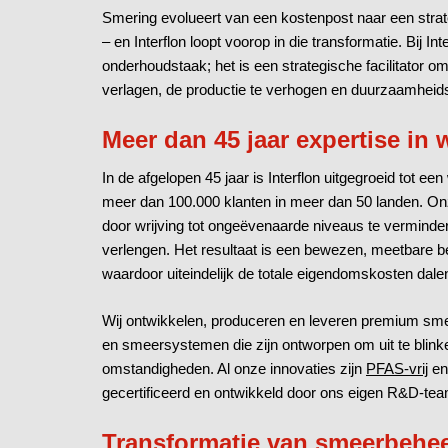
Smering evolueert van een kostenpost naar een stra
– en Interflon loopt voorop in die transformatie. Bij 
onderhoudstaak; het is een strategische facilitator o
verlagen, de productie te verhogen en duurzaamheids
Meer dan 45 jaar expertise in
In de afgelopen 45 jaar is Interflon uitgegroeid tot ee
meer dan 100.000 klanten in meer dan 50 landen. O
door wrijving tot ongeëvenaarde niveaus te vermindere
verlengen. Het resultaat is een bewezen, meetbare 
waardoor uiteindelijk de totale eigendomskosten dale
Wij ontwikkelen, produceren en leveren premium sm
en smeersystemen die zijn ontworpen om uit te blink
omstandigheden. Al onze innovaties zijn
PFAS-vrij
en
gecertificeerd en ontwikkeld door ons eigen R&D-tea
Transformatie van smeerbehe