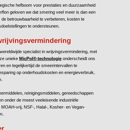
tegische hefboom voor prestaties en duurzaamheid
Interflon geloven we dat smering veel meer is dan een
m de betrouwbaarheid te verbeteren, kosten te
doelstellingen te ondersteunen.
 wrijvingsvermindering
n wereldwijde specialist in wrijvingsvermindering, met
nze unieke
MicPol®-technologie
onderscheidt ons
n en tegelijkertijd de smeerintervallen te
besparing op onderhoudskosten en energieverbruik,
n.
eermiddelen, reinigingsmiddelen, gereedschappen
en onder de meest veeleisende industriële
 MOAH-vrij, NSF-, Halal-, Kosher- en Vegan-
m.
er