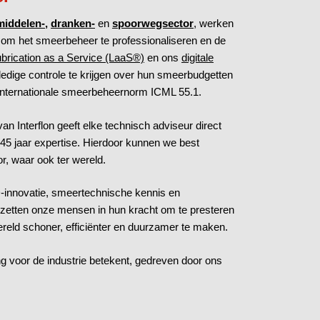
iddelen-,
dranken-
en
spoorwegsector
,
werken
om het smeerbeheer te professionaliseren en de
brication as a Service (LaaS®)
en ons
digitale
ledige controle te krijgen over hun smeerbudgetten
 internationale smeerbeheernorm ICML 55.1.
n Interflon geeft elke technisch adviseur direct
 45 jaar expertise. Hierdoor kunnen we best
or, waar ook ter wereld.
D-innovatie, smeertechnische kennis en
 zetten onze mensen in hun kracht om te presteren
ereld schoner, efficiënter en duurzamer te maken.
ng voor de industrie betekent, gedreven door ons