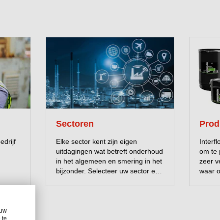
Sectoren
Prod
drijf
Elke sector kent zijn eigen
Interf
uitdagingen wat betreft onderhoud
om te 
in het algemeen en smering in het
zeer v
bijzonder. Selecteer uw sector en
waar o
lees meer over de oplossingen
storin
van Interflon.
smeer
unieke
wrijvi
 uw
 te
Dankzi