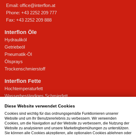
Email:
office@interflon.at
Phone:
+43 2252 209 777
Fax:
+43 2252 209 888
Interflon Öle
Hydrauliköl
Getriebeöl
Pneumatik-Öl
Ölsprays
Trockenschmierstoff
Interflon Fette
Hochtemperaturfett
Wasserbeständiges Schmierfett
Schmierfette für niedrige Temperaturen
Diese Website verwendet Cookies
Hochdruckfett für anspruchsvolle Anwendungen
Cookies sind wichtig für das ordnungsgemäße Funktionieren unserer
Mehrzweckfett
Website und um Ihr Benutzererlebnis zu verbessern. Wir verwenden
Cookies, um die Navigation auf der Website zu verbessern, die Nutzung der
Website zu analysieren und unsere Marketingbemühungen zu unterstützen.
Wissensdatenbank
Sie können alle Cookies akzeptieren, alle optionalen Cookies ablehnen oder