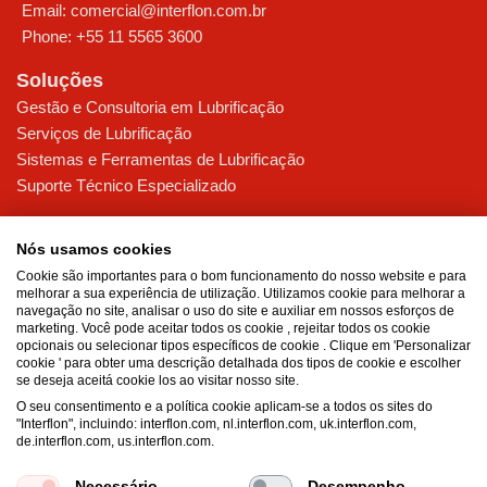
Email:
comercial@interflon.com.br
Phone:
+55 11 5565 3600
Soluções
Gestão e Consultoria em Lubrificação
Serviços de Lubrificação
Sistemas e Ferramentas de Lubrificação
Suporte Técnico Especializado
Indústrias
Nós usamos cookies
Alimentos
Cookie são importantes para o bom funcionamento do nosso website e para
Siderurgia & Mineração
melhorar a sua experiência de utilização. Utilizamos cookie para melhorar a
Bebidas
navegação no site, analisar o uso do site e auxiliar em nossos esforços de
marketing. Você pode aceitar todos os cookie , rejeitar todos os cookie
Papel & Celulose
opcionais ou selecionar tipos específicos de cookie . Clique em 'Personalizar
cookie ' para obter uma descrição detalhada dos tipos de cookie e escolher
Sobre a Interflon
se deseja aceitá cookie los ao visitar nosso site.
Certificações e Soluções Sustentáveis
O seu consentimento e a política cookie aplicam-se a todos os sites do
"Interflon", incluindo: interflon.com, nl.interflon.com, uk.interflon.com,
Soluções Inovadoras de Lubrificação
de.interflon.com, us.interflon.com.
Nossos principais valores
Necessário
Desempenho