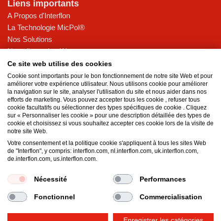
Liens importants
A Propos d'Interflon
La Technologie MicPol®
Nos Solutions
Nos clients de référence
Conseils
Ce site web utilise des cookies
Actualités
Cookie sont importants pour le bon fonctionnement de notre site Web et pour
améliorer votre expérience utilisateur. Nous utilisons cookie pour améliorer
Contact
la navigation sur le site, analyser l'utilisation du site et nous aider dans nos
efforts de marketing. Vous pouvez accepter tous les cookie , refuser tous
Durabilité @ Interflon
cookie facultatifs ou sélectionner des types spécifiques de cookie . Cliquez
sur « Personnaliser les cookie » pour une description détaillée des types de
Lubrifiants sans PFAS
cookie et choisissez si vous souhaitez accepter ces cookie lors de la visite de
EcoVadis Gold rating
notre site Web.
Certification NSF 537
Votre consentement et la politique cookie s'appliquent à tous les sites Web
de "Interflon", y compris: interflon.com, nl.interflon.com, uk.interflon.com,
Emballage PCR pour cartouches de graisse
de.interflon.com, us.interflon.com.
MOSH et MOAH
Certifications et développement durable
Nécessité
Performances
Fonctionnel
Commercialisation
Termes et conditions
Politique de Confidentialité
Enregistrer les catégories