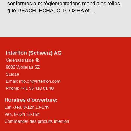
conformes aux réglementations mondiales telles
que REACH, ECHA, CLP, OSHA et ...
Interflon (Schweiz) AG
Verenastrasse 4b
8832
Wollerau SZ
Suisse
Email:
info.ch@interflon.com
Phone:
+41 55 410 61 40
Horaires d'ouverture:
Lun.-Jeu. 8-12h 13-17h
Ven. 8-12h 13-16h
Commander des produits interflon