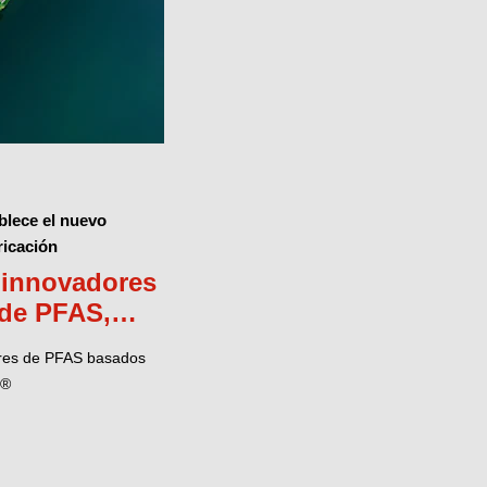
blece el nuevo
ricación
a innovadores
 de PFAS,
mpresas a
libres de PFAS basados
egulaciones
l®