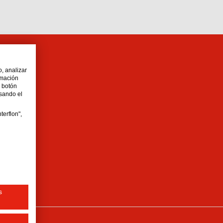
o, analizar
rmación
l botón
lsando el
terflon",
s