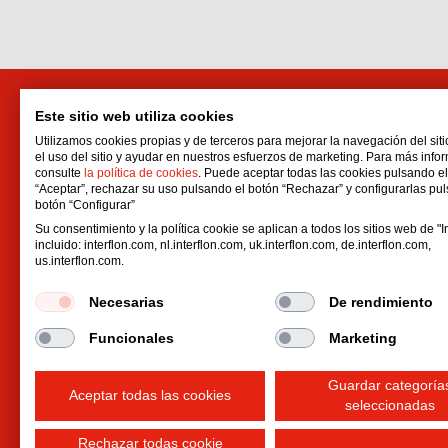
Este sitio web utiliza cookies
Distribuidor para Ecuador
Utilizamos cookies propias y de terceros para mejorar la navegación del siti
Interflon Perú S.A.C.
el uso del sitio y ayudar en nuestros esfuerzos de marketing. Para más info
Calle Joaquin Capello No. 194
consulte
la política de cookies
. Puede aceptar todas las cookies pulsando e
“Aceptar”, rechazar su uso pulsando el botón “Rechazar” y configurarlas pu
San Martin de Porres
botón “Configurar”
Municipalidad Metropolitana de Lima
Su consentimiento y la política cookie se aplican a todos los sitios web de "In
Perú
incluido: interflon.com, nl.interflon.com, uk.interflon.com, de.interflon.com,
us.interflon.com.
Email:
administracionperu1@interflon.com
Necesarias
De rendimiento
Teléfono móvil
Phone:
+51 957 972 916
Funcionales
Marketing
Guardar categoría
Aceptar todas las cookies
seleccionadas
Rechazar todas cookie