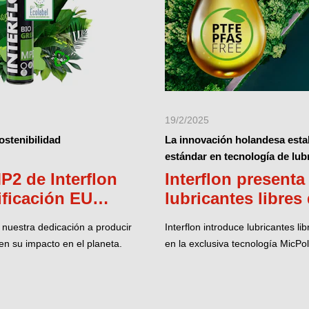
19/2/2025
stenibilidad
La innovación holandesa esta
estándar en tecnología de lub
P2 de Interflon
Interflon present
tificación EU
lubricantes libres
ayudando a las e
ja nuestra dedicación a producir
Interflon introduce lubricantes 
cumplir con las r
en su impacto en el planeta.
en la exclusiva tecnología MicPo