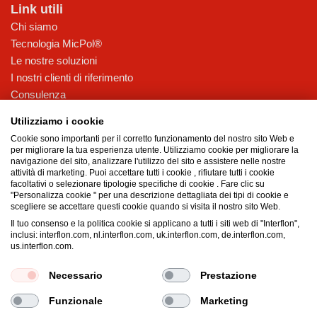
Link utili
Chi siamo
Tecnologia MicPol®
Le nostre soluzioni
I nostri clienti di riferimento
Consulenza
Novità
Utilizziamo i cookie
Contatti
Cookie sono importanti per il corretto funzionamento del nostro sito Web e
per migliorare la tua esperienza utente. Utilizziamo cookie per migliorare la
Sostenibilità @ Interflon
navigazione del sito, analizzare l'utilizzo del sito e assistere nelle nostre
attività di marketing. Puoi accettare tutti i cookie , rifiutare tutti i cookie
PFAS/PTFE free
facoltativi o selezionare tipologie specifiche di cookie . Fare clic su
EcoVadis Gold
"Personalizza cookie " per una descrizione dettagliata dei tipi di cookie e
scegliere se accettare questi cookie quando si visita il nostro sito Web.
Certificazione NSF 537
Il tuo consenso e la politica cookie si applicano a tutti i siti web di "Interflon",
Imballaggio PCR per cartucce di grasso
inclusi: interflon.com, nl.interflon.com, uk.interflon.com, de.interflon.com,
MOSH e MOAH
us.interflon.com.
Certificazioni e sostenibilità
Necessario
Prestazione
Funzionale
Marketing
Termini e condizioni
Dichiarazione sulla privacy