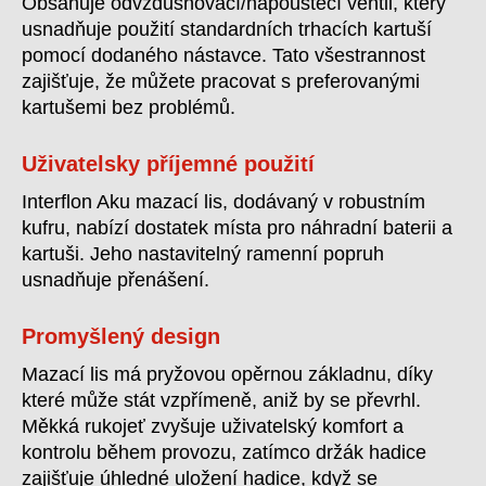
Obsahuje odvzdušňovací/napouštěcí ventil, který
usnadňuje použití standardních trhacích kartuší
pomocí dodaného nástavce. Tato všestrannost
zajišťuje, že můžete pracovat s preferovanými
kartušemi bez problémů.
Uživatelsky příjemné použití
Interflon Aku mazací lis, dodávaný v robustním
kufru, nabízí dostatek místa pro náhradní baterii a
kartuši. Jeho nastavitelný ramenní popruh
usnadňuje přenášení.
Promyšlený design
Mazací lis má pryžovou opěrnou základnu, díky
které může stát vzpřímeně, aniž by se převrhl.
Měkká rukojeť zvyšuje uživatelský komfort a
kontrolu během provozu, zatímco držák hadice
zajišťuje úhledné uložení hadice, když se