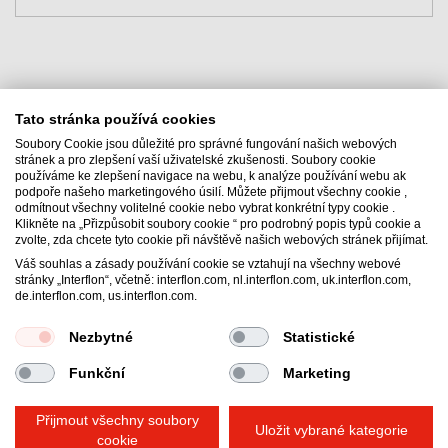
Tato stránka používá cookies
Soubory Cookie jsou důležité pro správné fungování našich webových
stránek a pro zlepšení vaší uživatelské zkušenosti. Soubory cookie
používáme ke zlepšení navigace na webu, k analýze používání webu ak
Interflon Czech s.r.o.
podpoře našeho marketingového úsilí. Můžete přijmout všechny cookie ,
odmítnout všechny volitelné cookie nebo vybrat konkrétní typy cookie .
Průmyslová ulice 479
Klikněte na „Přizpůsobit soubory cookie “ pro podrobný popis typů cookie a
252 61
Jeneč
zvolte, zda chcete tyto cookie při návštěvě našich webových stránek přijímat.
Česko
Váš souhlas a zásady používání cookie se vztahují na všechny webové
stránky „Interflon“, včetně: interflon.com, nl.interflon.com, uk.interflon.com,
Email:
info@interflon.cz
de.interflon.com, us.interflon.com.
Phone:
+420 257 214 169
Nezbytné
Statistické
Funkční
Marketing
Všeobecné obchodní podmínky
Prohlášení o ochraně osobních údajů
Impresum
Přijmout všechny soubory
Zásady používání souborů cookie
Uložit vybrané kategorie
cookie