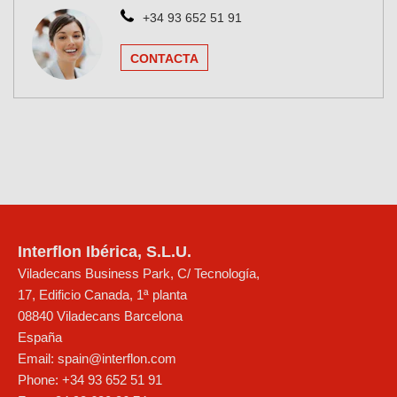
+34 93 652 51 91
CONTACTA
Interflon Ibérica, S.L.U.
Viladecans Business Park, C/ Tecnología,
17, Edificio Canada, 1ª planta
08840
Viladecans
Barcelona
España
Email:
spain@interflon.com
Phone:
+34 93 652 51 91