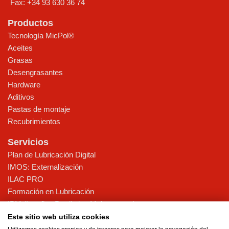
Fax:
+34 93 630 36 74
Productos
Tecnología MicPol®
Aceites
Grasas
Desengrasantes
Hardware
Aditivos
Pastas de montaje
Recubrimientos
Servicios
Plan de Lubricación Digital
IMOS: Externalización
ILAC PRO
Formación en Lubricación
IPM (Interflon Predictive Maintenance)
Implantación TPM
Este sitio web utiliza cookies
Diagnóstico telemático