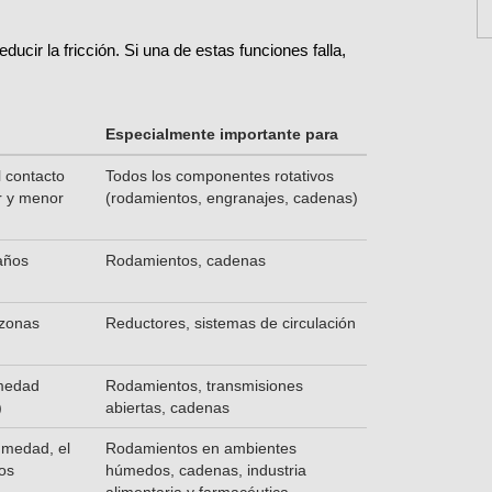
ucir la fricción. Si una de estas funciones falla,
Especialmente importante para
l contacto
Todos los componentes rotativos
r y menor
(rodamientos, engranajes, cadenas)
años
Rodamientos, cadenas
 zonas
Reductores, sistemas de circulación
umedad
Rodamientos, transmisiones
)
abiertas, cadenas
umedad, el
Rodamientos en ambientes
os
húmedos, cadenas, industria