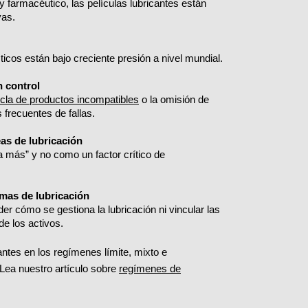
 farmacéutico, las películas lubricantes están
vas.
icos están bajo creciente presión a nivel mundial.
in control
la de productos incompatibles
o la omisión de
 frecuentes de fallas.
eas de lubricación
a más” y no como un factor crítico de
mas de lubricación
r cómo se gestiona la lubricación ni vincular las
de los activos.
tes en los regímenes límite, mixto e
 Lea nuestro artículo sobre
regímenes de