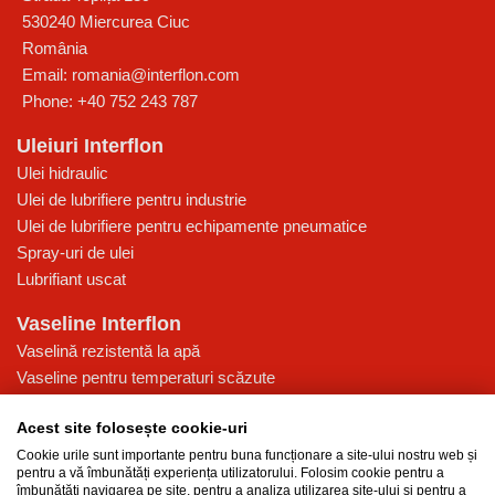
530240
Miercurea Ciuc
România
Email:
romania@interflon.com
Phone:
+40 752 243 787
Uleiuri Interflon
Ulei hidraulic
Ulei de lubrifiere pentru industrie
Ulei de lubrifiere pentru echipamente pneumatice
Spray-uri de ulei
Lubrifiant uscat
Vaseline Interflon
Vaselină rezistentă la apă
Vaseline pentru temperaturi scăzute
Vaselină pentru presiune ridicată
Acest site folosește cookie-uri
Vaselină multi-funcțională pentru lubrifiere
Cookie urile sunt importante pentru buna funcționare a site-ului nostru web și
Baza de cunoștințe
pentru a vă îmbunătăți experiența utilizatorului. Folosim cookie pentru a
îmbunătăți navigarea pe site, pentru a analiza utilizarea site-ului și pentru a