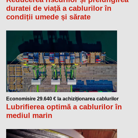
duratei de viață a cablurilor în
condiții umede și sărate
Economisire 29.640 € la achiziționarea cablurilor
Lubrifierea optimă a cablurilor în
mediul marin