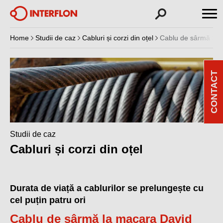
Home
Studii de caz
Cabluri și corzi din oțel
Cablu de sârmă la 
CONTACT
Studii de caz
Cabluri și corzi din oțel
Durata de viață a cablurilor se prelungește cu
cel puțin patru ori
Cablu de sârmă la macara David