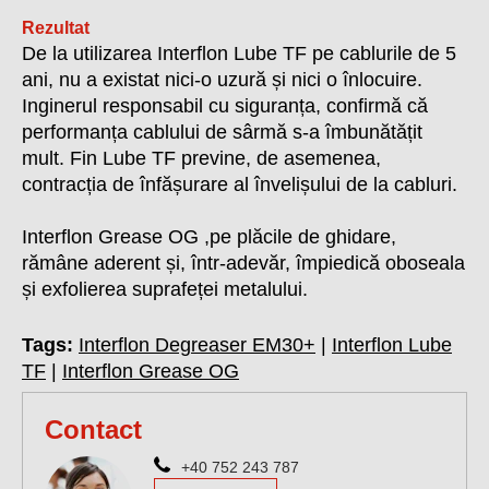
Rezultat
De la utilizarea Interflon Lube TF pe cablurile de 5
ani, nu a existat nici-o uzură și nici o înlocuire.
Inginerul responsabil cu siguranța, confirmă că
performanța cablului de sârmă s-a îmbunătățit
mult. Fin Lube TF previne, de asemenea,
contracția de înfășurare al învelișului de la cabluri.
Interflon Grease OG ,pe plăcile de ghidare,
rămâne aderent și, într-adevăr, împiedică oboseala
și exfolierea suprafeței metalului.
Tags:
Interflon Degreaser EM30+
|
Interflon Lube
TF
|
Interflon Grease OG
Contact
+40 752 243 787