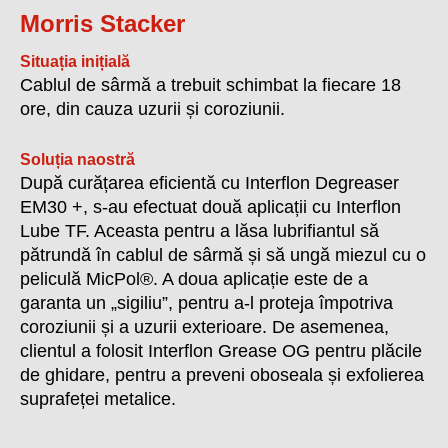
Morris Stacker
Situația inițială
Cablul de sârmă a trebuit schimbat la fiecare 18
ore, din cauza uzurii și coroziunii.
Soluția naostră
După curățarea eficientă cu Interflon Degreaser
EM30 +, s-au efectuat două aplicații cu Interflon
Lube TF. Aceasta pentru a lăsa lubrifiantul să
pătrundă în cablul de sârmă și să ungă miezul cu o
peliculă MicPol®. A doua aplicație este de a
garanta un „sigiliu”, pentru a-l proteja împotriva
coroziunii și a uzurii exterioare. De asemenea,
clientul a folosit Interflon Grease OG pentru plăcile
de ghidare, pentru a preveni oboseala și exfolierea
suprafeței metalice.