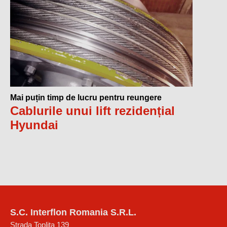
Mai puțin timp de lucru pentru reungere
Cablurile unui lift rezidențial
Hyundai
S.C. Interflon Romania S.R.L.
Strada Toplița 139