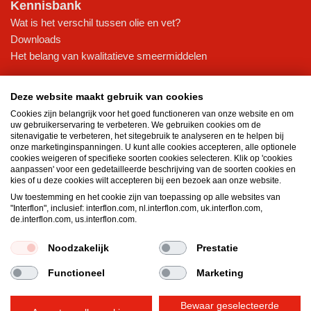
Kennisbank
Wat is het verschil tussen olie en vet?
Downloads
Het belang van kwalitatieve smeermiddelen
Interflon Oliën
Deze website maakt gebruik van cookies
Pneumatische olie
Cookies zijn belangrijk voor het goed functioneren van onze website en om
Hydraulische olie
uw gebruikerservaring te verbeteren. We gebruiken cookies om de
Droge smeerolie
sitenavigatie te verbeteren, het sitegebruik te analyseren en te helpen bij
onze marketinginspanningen. U kunt alle cookies accepteren, alle optionele
Transmissieolie
cookies weigeren of specifieke soorten cookies selecteren. Klik op 'cookies
Aerosols
aanpassen' voor een gedetailleerde beschrijving van de soorten cookies en
kies of u deze cookies wilt accepteren bij een bezoek aan onze website.
Interflon Vetten
Uw toestemming en het cookie zijn van toepassing op alle websites van
"Interflon", inclusief: interflon.com, nl.interflon.com, uk.interflon.com,
Hittebestendig vet
de.interflon.com, us.interflon.com.
Waterbestendig vet
Lagetemperatuurvet
Noodzakelijk
Prestatie
Functioneel
Marketing
Algemene voorwaarden
Privacyverklaring
Bewaar geselecteerde