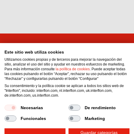
Interflon Bolivia
Este sitio web utiliza cookies
Calle 3 De Septiembre Nro. 142
Utilizamos cookies propias y de terceros para mejorar la navegación del
Zona/Barrio: Wilacota
sitio, analizar el uso del sitio y ayudar en nuestros esfuerzos de marketing.
Para más información consulte
la política de cookies
. Puede aceptar todas
La Paz
las cookies pulsando el botón “Aceptar”, rechazar su uso pulsando el botón
Bolivia
“Rechazar” y configurarlas pulsando el botón “Configurar”
Email:
administracionperu1@interflon.com
Su consentimiento y la política cookie se aplican a todos los sitios web de
"Interflon", incluido: interflon.com, nl.interflon.com, uk.interflon.com,
Phone:
+591 77716380
de.interflon.com, us.interflon.com.
Fax:
+591 78966722
Necesarias
De rendimiento
Funcionales
Marketing
Condiciones generales de venta
Declaración de privacidad
Impressum
Guardar categorías