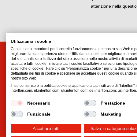
attenzione nella questio
Utilizziamo i cookie
Cookie sono importanti per il corretto funzionamento del nostro sito Web e p
migliorare la tua esperienza utente. Utilizziamo cookie per migliorare la na
Interflon (Schweiz) AG
Orari 
del sito, analizzare l'utilizzo del sito e assistere nelle nostre attività di marke
accettare tutti i cookie , rifiutare tutti i cookie facoltativi o selezionare tipologi
Verenastrasse 4b
Lun. - G
specifiche di cookie . Fare clic su "Personalizza cookie " per una descrizione
8832
Wollerau SZ
Ven. 8-
dettagliata dei tipi di cookie e scegliere se accettare questi cookie quando si v
nostro sito Web.
Svizzera
Ordinare 
Il tuo consenso e la politica cookie si applicano a tutti i siti web di "Interflon", 
Email:
info.ch@interflon.com
interflon.com, nl.interflon.com, uk.interflon.com, de.interflon.com, us.interflo
Phone:
+41 55 410 61 40
Necessario
Prestazione
Funzionale
Marketing
Accettare tutti
Salva le categorie selez