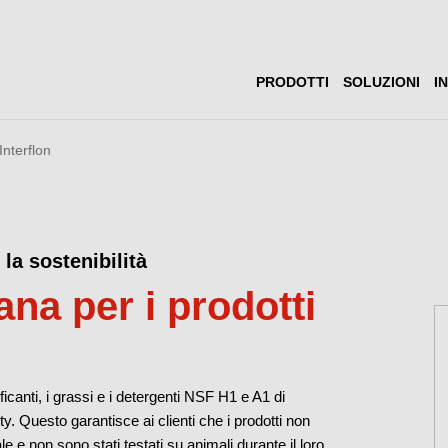
PRODOTTI
SOLUZIONI
I
Interflon
 la sostenibilità
ana per i prodotti
ificanti, i grassi e i detergenti NSF H1 e A1 di
ety. Questo garantisce ai clienti che i prodotti non
e e non sono stati testati su animali durante il loro