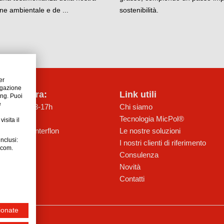
ne ambientale e de ...
sostenibilità.
er
vigazione
di apertura:
Link utili
ting. Puoi
e
io. 8-12h 13-17h
Chi siamo
12h 13-16h
Tecnologia MicPol®
isita il
i prodotti interflon
Le nostre soluzioni
inclusi:
I nostri clienti di riferimento
n.com.
Consulenza
Novità
Contatti
ionate