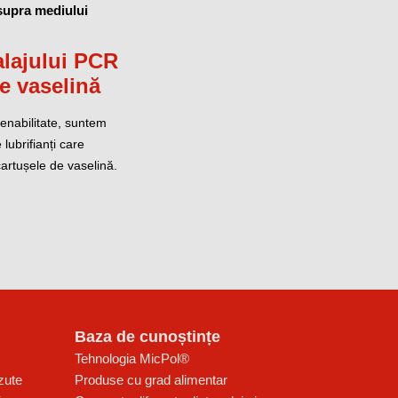
supra mediului
lajului PCR
e vaselină
tenabilitate, suntem
 lubrifianți care
artușele de vaselină.
Baza de cunoștințe
Tehnologia MicPol®
zute
Produse cu grad alimentar