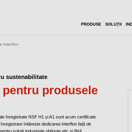
PRODUSE
SOLUȚII
IN
 Interflon
u sustenabilitate
ă pentru produsele
le înregistrate NSF H1 și A1 sunt acum certificate
egistrare întărește dedicarea Interflon față de
ntru soluții industriale obținute etic și fără