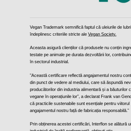
Vegan Trademark semnifică faptul că uleiurile de lubrif
îndeplinesc criteriile stricte ale
Vegan Society.
Aceasta asigură clienților că produsele nu conțin ingr
testate pe animale pe durata dezvoltării lor, contribui
în sectorul industrial.
"Această certificare reflectă angajamentul nostru contin
din punct de vedere al mediului, care să ăspundă nevoilo
producătorilor din industria alimentară și a băuturilor
vegane în operațiunile lor", a declarat Frank van Gend
că practicile sustenabile sunt esențiale pentru viitorul
angajamentul nostru față de fabricația responsabilă."
Prin obținerea acestei certificări, Interflon se alătură 
industriali de înaltă performanță, obținuți etic.