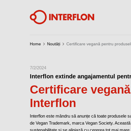
Home
Noutăți
Certificare vegană pentru produsele
7/2/2024
Interflon extinde angajamentul pentr
Certificare vegan
Interflon
Interflon este mândru să anunțe că toate produsele sa
de Vegan Trademark, marca Vegan Society. Această înr
sustenabilitate și se aliniază cu cererea tot mai mare pe