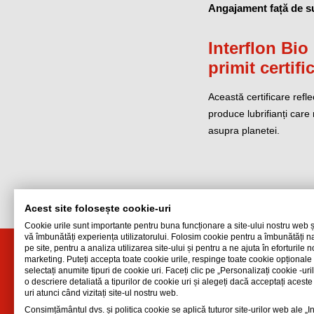
Angajament față de su
Interflon Bi
primit certif
Această certificare refl
produce lubrifianți car
asupra planetei.
Acest site folosește cookie-uri
Cookie urile sunt importante pentru buna funcționare a site-ului nostru web ș
vă îmbunătăți experiența utilizatorului. Folosim cookie pentru a îmbunătăți 
pe site, pentru a analiza utilizarea site-ului și pentru a ne ajuta în eforturile 
marketing. Puteți accepta toate cookie urile, respinge toate cookie opționale
S.C. Interflon Romania S.R.L.
Uleiur
selectați anumite tipuri de cookie uri. Faceți clic pe „Personalizați cookie -uri
Strada Toplița 139
Ulei hidr
o descriere detaliată a tipurilor de cookie uri și alegeți dacă acceptați aceste
uri atunci când vizitați site-ul nostru web.
530240
Miercurea Ciuc
Ulei de l
Consimțământul dvs. și politica cookie se aplică tuturor site-urilor web ale „In