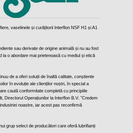
iere, vaselinele și curățitorii Interflon NSF H1 și A1
ediente sau derivate de origine animală și nu au fost
nd la o abordare mai prietenoasă cu mediul și etică
uu de a oferi soluții de înaltă calitate, conștiente
r în evoluție ale clienților noștri, în special a
 care caută conformitate completă cu principiile
t, Directorul Operațiunilor la Interflon B.V. "Credem
 industriei noastre, iar acest pas reconfirmă
unui grup select de producători care oferă lubrifianți