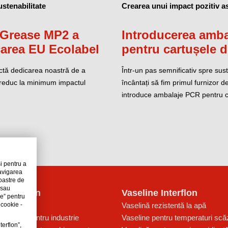
stenabilitate
Crearea unui impact pozitiv a
o Grease MP2 a
Introducerea amba
icarea EU Ecolabel
pentru cartușele d
ectă dedicarea noastră de a
Într-un pas semnificativ spre sus
e reduc la minimum impactul
încântați să fim primul furnizor de
introduce ambalaje PCR pentru c
i pentru a
navigarea
noastre de
 sau
i Interflon
Vaseline Interflon
le” pentru
aulic
Vaselină rezistentă la apă
 cookie -
ubrifiere pentru industrie
Vaseline pentru temperaturi scă
terflon”,