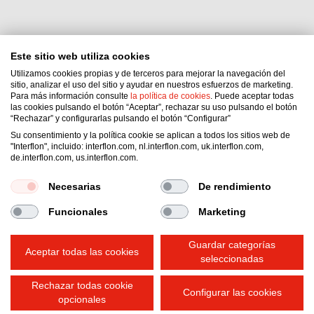
Este sitio web utiliza cookies
Utilizamos cookies propias y de terceros para mejorar la navegación del
Interflon Colombia S.A.S.
sitio, analizar el uso del sitio y ayudar en nuestros esfuerzos de marketing.
Para más información consulte
la política de cookies
. Puede aceptar todas
Cra 90ª 44B 12 of 202
las cookies pulsando el botón “Aceptar”, rechazar su uso pulsando el botón
Medellín
,
ANT
“Rechazar” y configurarlas pulsando el botón “Configurar”
Colombia
Su consentimiento y la política cookie se aplican a todos los sitios web de
"Interflon", incluido: interflon.com, nl.interflon.com, uk.interflon.com,
Email:
jclondono@interflon.com
de.interflon.com, us.interflon.com.
Phone:
+57 6045830707
Necesarias
De rendimiento
Funcionales
Marketing
Condiciones generales de venta
Declaración de privacidad
Impressum
Guardar categorías
Política de cookies
Aceptar todas las cookies
seleccionadas
Rechazar todas cookie
Configurar las cookies
opcionales