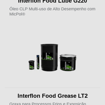
Interflon Food Lube G220
Óleo CLP Multi-uso de Alto Desempenho com
MicPol®
Interflon Food Grease LT2
Graxa para Processos Frios e Exposição