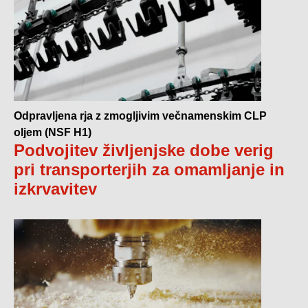
Odpravljena rja z zmogljivim večnamenskim CLP
oljem (NSF H1)
Podvojitev življenjske dobe verig
pri transporterjih za omamljanje in
izkrvavitev