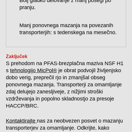
Bolj gladko delovanje z manj posegi po
pranju.
Manj ponovnega mazanja na povezanih
transporterjih: s tedenskega na mesečno.
Zaključek
S prehodom na PFAS-brezplačna maziva NSF H1
s
tehnologijo MicPol®
je obrat podvojil življenjsko
dobo verig, preprečil rjo in zmanjšal obseg
ponovnega mazanja. Transporterji za omamljanje
zdaj delujejo zanesljiveje, z nižjimi stroški
vzdrževanja in popolno skladnostjo za presoje
HACCP/BRC.
Kontaktirajte
nas za neobvezen posvet o mazanju
transporterjev za omamljanje. Odkrijte, kako