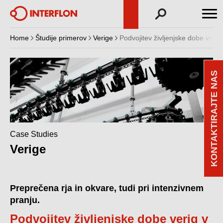
Home
Študije primerov
Verige
Podvojitev življenjske dobe verig
KONTAKTIRAJTE NAS
Case Studies
Verige
Preprečena rja in okvare, tudi pri intenzivnem
pranju.
Podvojitev življenjske dobe verig v