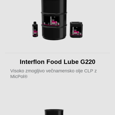
Interflon Food Lube G220
Visoko zmogljivo večnamensko olje CLP z
MicPol®