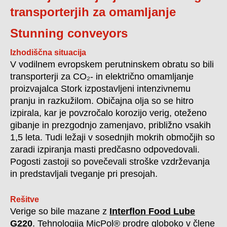
transporterjih za omamljanje
Stunning conveyors
Izhodiščna situacija
V vodilnem evropskem perutninskem obratu so bili
transporterji za CO₂- in električno omamljanje
proizvajalca Stork izpostavljeni intenzivnemu
pranju in razkužilom. Običajna olja so se hitro
izpirala, kar je povzročalo korozijo verig, oteženo
gibanje in prezgodnjo zamenjavo, približno vsakih
1,5 leta. Tudi ležaji v sosednjih mokrih območjih so
zaradi izpiranja masti predčasno odpovedovali.
Pogosti zastoji so povečevali stroške vzdrževanja
in predstavljali tveganje pri presojah.
Rešitve
Verige so bile mazane z
Interflon Food Lube
G220
. Tehnologija MicPol® prodre globoko v člene