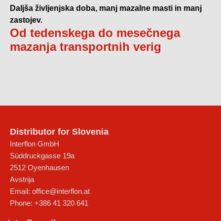
Daljša življenjska doba, manj mazalne masti in manj
zastojev.
Od tedenskega do mesečnega
mazanja transportnih verig
Distributor for Slovenia
Interflon GmbH
Süddruckgasse 19a
2512
Oyenhausen
Avstrija
Email:
office@interflon.at
Phone:
+386 41 320 641