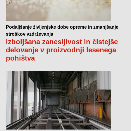
Podaljšanje življenjske dobe opreme in zmanjšanje
stroškov vzdrževanja
Izboljšana zanesljivost in čistejše
delovanje v proizvodnji lesenega
pohištva