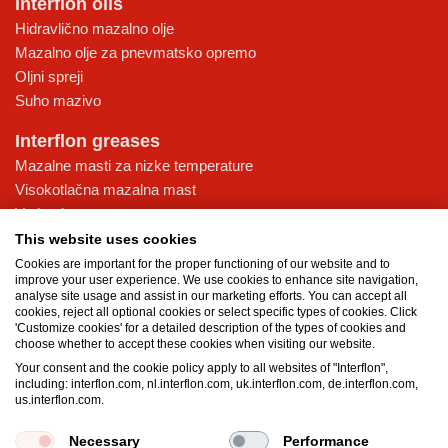
Interflon oils
Hidravlično mazalno olje
Mazalno olje za pnevmatsko opremo
Oljni spreji
Suho mazivo
Interflon greases
Mazalne masti za nizke temperature
Visokotlačna mazalna mast
Vodoodporna mast
Večnamenska mazalna mast
This website uses cookies
Cookies are important for the proper functioning of our website and to
Knowledge database
improve your user experience. We use cookies to enhance site navigation,
analyse site usage and assist in our marketing efforts. You can accept all
Tehnologija MicPol®
cookies, reject all optional cookies or select specific types of cookies. Click
Maziva za živilsko industrijo: zagotavljanje varnosti v živilski in
'Customize cookies' for a detailed description of the types of cookies and
choose whether to accept these cookies when visiting our website.
pijačarski industriji
Your consent and the cookie policy apply to all websites of "Interflon",
Kakšna je razlika med oljem in mastjo?
including: interflon.com, nl.interflon.com, uk.interflon.com, de.interflon.com,
Pomen kakovostnih maziv
us.interflon.com.
Necessary
Performance