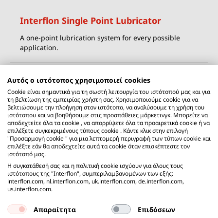
Interflon Single Point Lubricator
A one-point lubrication system for every possible
application.
Αυτός ο ιστότοπος χρησιμοποιεί cookies
Cookie είναι σημαντικά για τη σωστή λειτουργία του ιστότοπού μας και για
τη βελτίωση της εμπειρίας χρήστη σας. Χρησιμοποιούμε cookie για να
βελτιώσουμε την πλοήγηση στον ιστότοπο, να αναλύσουμε τη χρήση του
ιστότοπου και να βοηθήσουμε στις προσπάθειες μάρκετινγκ. Μπορείτε να
αποδεχτείτε όλα τα cookie , να απορρίψετε όλα τα προαιρετικά cookie ή να
επιλέξετε συγκεκριμένους τύπους cookie . Κάντε κλικ στην επιλογή
"Προσαρμογή cookie " για μια λεπτομερή περιγραφή των τύπων cookie και
επιλέξτε εάν θα αποδεχτείτε αυτά τα cookie όταν επισκέπτεστε τον
Interflon Hellas ΕΠΕ
ιστότοπό μας.
Ραιδεστού 16
Η συγκατάθεσή σας και η πολιτική cookie ισχύουν για όλους τους
ΤΚ 184 53
Νίκαια - Πειραιάς
ιστότοπους της "Interflon", συμπεριλαμβανομένων των εξής:
interflon.com, nl.interflon.com, uk.interflon.com, de.interflon.com,
Ελλάδα
us.interflon.com.
Email:
greece@interflon.com
Phone:
+30 21 0496 8569
Απαραίτητα
Επιδόσεων