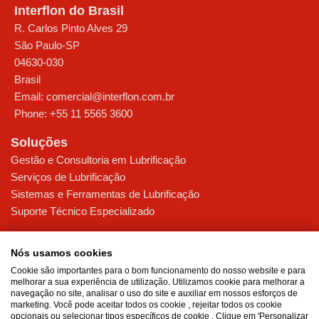
Interflon do Brasil
R. Carlos Pinto Alves 29
São Paulo
-
SP
04630-030
Brasil
Email:
comercial@interflon.com.br
Phone:
+55 11 5565 3600
Soluções
Gestão e Consultoria em Lubrificação
Serviços de Lubrificação
Sistemas e Ferramentas de Lubrificação
Suporte Técnico Especializado
Indústrias
Nós usamos cookies
Alimentos
Cookie são importantes para o bom funcionamento do nosso website e para
Siderurgia & Mineração
melhorar a sua experiência de utilização. Utilizamos cookie para melhorar a
Bebidas
navegação no site, analisar o uso do site e auxiliar em nossos esforços de
marketing. Você pode aceitar todos os cookie , rejeitar todos os cookie
Papel & Celulose
opcionais ou selecionar tipos específicos de cookie . Clique em 'Personalizar