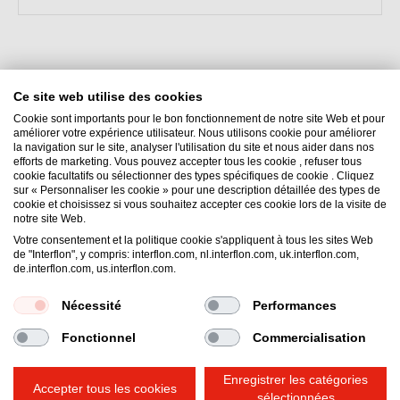
Ce site web utilise des cookies
Cookie sont importants pour le bon fonctionnement de notre site Web et pour
améliorer votre expérience utilisateur. Nous utilisons cookie pour améliorer
la navigation sur le site, analyser l'utilisation du site et nous aider dans nos
efforts de marketing. Vous pouvez accepter tous les cookie , refuser tous
Interflon België NV
cookie facultatifs ou sélectionner des types spécifiques de cookie . Cliquez
sur « Personnaliser les cookie » pour une description détaillée des types de
Nieuwe Baan 18
cookie et choisissez si vous souhaitez accepter ces cookie lors de la visite de
9111
Sint-Niklaas (Belsele, Vlaanderen)
notre site Web.
Belgique
Votre consentement et la politique cookie s'appliquent à tous les sites Web
de "Interflon", y compris: interflon.com, nl.interflon.com, uk.interflon.com,
Email:
belgium@interflon.com
de.interflon.com, us.interflon.com.
Phone:
+32 (0)3 765 03 13
Nécessité
Performances
Fonctionnel
Commercialisation
Conditions Générales de Vente
Politique de Confidentialité
Mentions Légales
Bonjour, comment pouvons-nous vous
Enregistrer les catégories
Politique en matière de cookies
Accepter tous les cookies
aider ?
sélectionnées