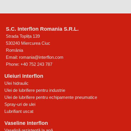
S.C. Interflon Romania S.R.L.
Strada Toplița 139
530240
Miercurea Ciuc
România
Email:
romania@interflon.com
Phone:
+40 752 243 787
Uleiuri Interflon
Ulei hidraulic
Ulei de lubrifiere pentru industrie
Ulei de lubrifiere pentru echipamente pneumatice
Spray-uri de ulei
Lubrifiant uscat
Vaseline Interflon
Vaselină rezistentă la apă