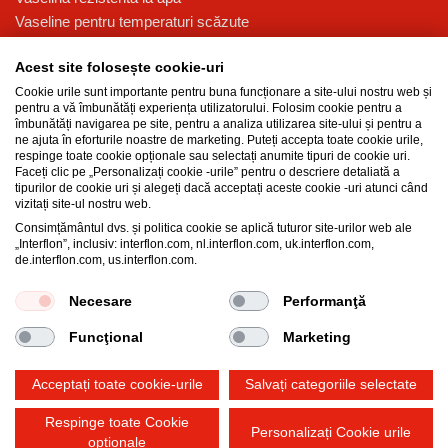
Vaseline pentru temperaturi scăzute
Vaselină pentru presiune ridicată
Acest site folosește cookie-uri
Vaselină multi-funcțională pentru lubrifiere
Cookie urile sunt importante pentru buna funcționare a site-ului nostru web și
Baza de cunoștințe
pentru a vă îmbunătăți experiența utilizatorului. Folosim cookie pentru a
îmbunătăți navigarea pe site, pentru a analiza utilizarea site-ului și pentru a
Tehnologia MicPol®
ne ajuta în eforturile noastre de marketing. Puteți accepta toate cookie urile,
respinge toate cookie opționale sau selectați anumite tipuri de cookie uri.
Produse cu grad alimentar
Faceți clic pe „Personalizați cookie -urile” pentru o descriere detaliată a
Care este diferența dintre ulei și vaselină?
tipurilor de cookie uri și alegeți dacă acceptați aceste cookie -uri atunci când
vizitați site-ul nostru web.
Îmbunătățirea performanței și durabilității
Consimțământul dvs. și politica cookie se aplică tuturor site-urilor web ale
Proprietățile vaselinei
„Interflon”, inclusiv: interflon.com, nl.interflon.com, uk.interflon.com,
Ulei de lubrifiere pentru industrie
de.interflon.com, us.interflon.com.
Necesare
Performanţă
General Purchase Terms and Conditions
Funcţional
Marketing
Declarație de confidențialitate
Impressum
Politica privind cookie-urile
Acceptați toate cookie-urile
Salvați categoriile selectate
Respinge toate Cookie
Personalizați Cookie urile
opționale