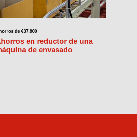
horros de €37.800
horros en reductor de una
áquina de envasado