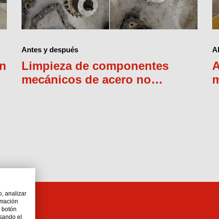
Antes y después
A
un
Limpieza de componentes
A
mecánicos de acero no
m
inoxidable
o, analizar
rmación
l botón
lsando el