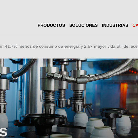
PRODUCTOS
SOLUCIONES
INDUSTRIAS
CA
un 41,7% menos de consumo de energía y 2,6× mayor vida útil del ace
s