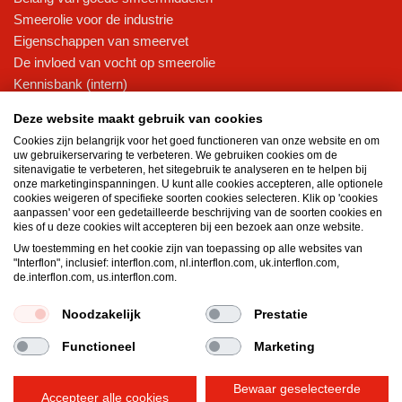
Smeerolie voor de industrie
Eigenschappen van smeervet
De invloed van vocht op smeerolie
Kennisbank (intern)
Deze website maakt gebruik van cookies
Cookies zijn belangrijk voor het goed functioneren van onze website en om
Algemene voorwaarden
Privacy statement
Impressum
uw gebruikerservaring te verbeteren. We gebruiken cookies om de
Cookiebeleid
sitenavigatie te verbeteren, het sitegebruik te analyseren en te helpen bij
onze marketinginspanningen. U kunt alle cookies accepteren, alle optionele
cookies weigeren of specifieke soorten cookies selecteren. Klik op 'cookies
aanpassen' voor een gedetailleerde beschrijving van de soorten cookies en
kies of u deze cookies wilt accepteren bij een bezoek aan onze website.
Uw toestemming en het cookie zijn van toepassing op alle websites van
"Interflon", inclusief: interflon.com, nl.interflon.com, uk.interflon.com,
de.interflon.com, us.interflon.com.
Noodzakelijk
Prestatie
Functioneel
Marketing
Bewaar geselecteerde
Accepteer alle cookies