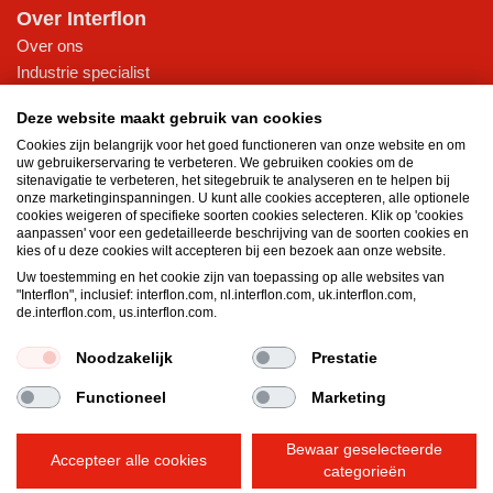
Over Interflon
Over ons
Industrie specialist
Certificeringen en duurzaamheid
Deze website maakt gebruik van cookies
Klanten ervaringen
Cookies zijn belangrijk voor het goed functioneren van onze website en om
Nieuws
uw gebruikerservaring te verbeteren. We gebruiken cookies om de
sitenavigatie te verbeteren, het sitegebruik te analyseren en te helpen bij
Kennisbank
onze marketinginspanningen. U kunt alle cookies accepteren, alle optionele
cookies weigeren of specifieke soorten cookies selecteren. Klik op 'cookies
Downloads
aanpassen' voor een gedetailleerde beschrijving van de soorten cookies en
Belang van goede smeermiddelen
kies of u deze cookies wilt accepteren bij een bezoek aan onze website.
Smeerolie voor de industrie
Uw toestemming en het cookie zijn van toepassing op alle websites van
"Interflon", inclusief: interflon.com, nl.interflon.com, uk.interflon.com,
Eigenschappen van smeervet
de.interflon.com, us.interflon.com.
De invloed van vocht op smeerolie
Kennisbank (intern)
Noodzakelijk
Prestatie
Functioneel
Marketing
Algemene voorwaarden
Privacy statement
Impressum
Bewaar geselecteerde
Cookiebeleid
Accepteer alle cookies
categorieën