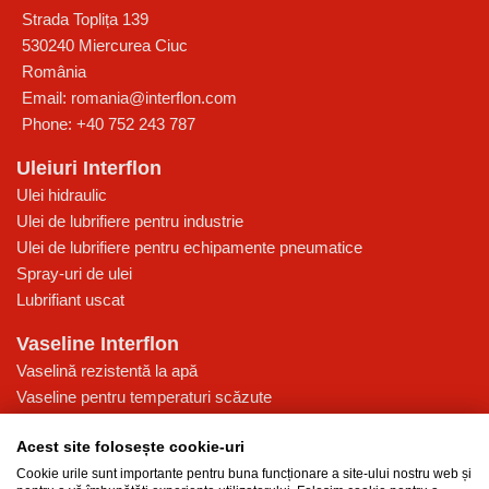
Strada Toplița 139
530240
Miercurea Ciuc
România
Email:
romania@interflon.com
Phone:
+40 752 243 787
Uleiuri Interflon
Ulei hidraulic
Ulei de lubrifiere pentru industrie
Ulei de lubrifiere pentru echipamente pneumatice
Spray-uri de ulei
Lubrifiant uscat
Vaseline Interflon
Vaselină rezistentă la apă
Vaseline pentru temperaturi scăzute
Vaselină pentru presiune ridicată
Acest site folosește cookie-uri
Vaselină multi-funcțională pentru lubrifiere
Cookie urile sunt importante pentru buna funcționare a site-ului nostru web și