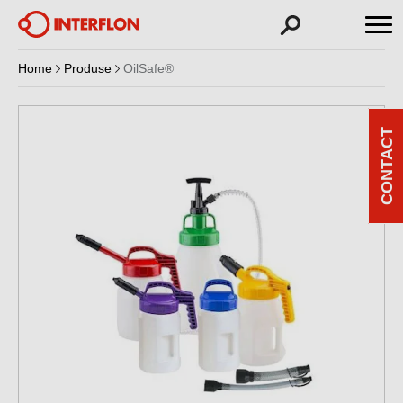
Home
Produse
OilSafe®
CONTACT