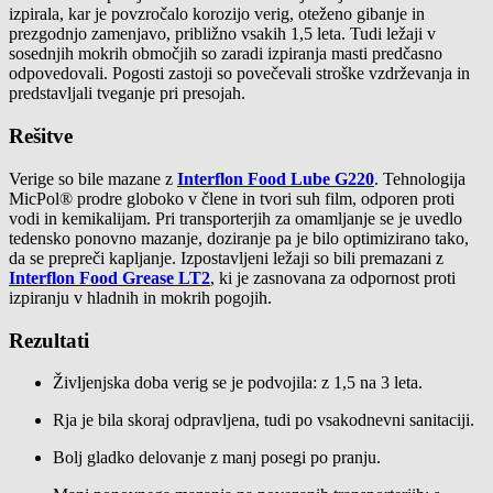
izpirala, kar je povzročalo korozijo verig, oteženo gibanje in
prezgodnjo zamenjavo, približno vsakih 1,5 leta. Tudi ležaji v
sosednjih mokrih območjih so zaradi izpiranja masti predčasno
odpovedovali. Pogosti zastoji so povečevali stroške vzdrževanja in
predstavljali tveganje pri presojah.
Rešitve
Verige so bile mazane z
Interflon Food Lube G220
. Tehnologija
MicPol® prodre globoko v člene in tvori suh film, odporen proti
vodi in kemikalijam. Pri transporterjih za omamljanje se je uvedlo
tedensko ponovno mazanje, doziranje pa je bilo optimizirano tako,
da se prepreči kapljanje. Izpostavljeni ležaji so bili premazani z
Interflon Food Grease LT2
, ki je zasnovana za odpornost proti
izpiranju v hladnih in mokrih pogojih.
Rezultati
Življenjska doba verig se je podvojila: z 1,5 na 3 leta.
Rja je bila skoraj odpravljena, tudi po vsakodnevni sanitaciji.
Bolj gladko delovanje z manj posegi po pranju.