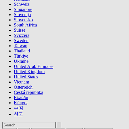
Schweiz
Singapore
Slovenija
Slovensko
South Africa
Suisse
Svizzera
Sweden
Taiwan
Thailand
Türkiye
Ukraine
United Arab Emirates
United Kingdom
United States
Vietnam
Österreich
Česká republika
Ελλάδα
Κύπρος
中国
한국