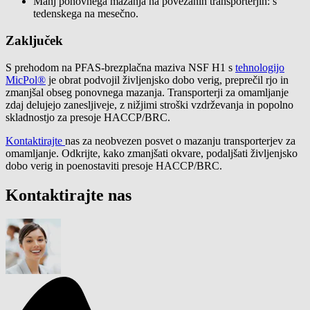
Manj ponovnega mazanja na povezanih transporterjih: s
tedenskega na mesečno.
Zaključek
S prehodom na PFAS-brezplačna maziva NSF H1 s
tehnologijo
MicPol®
je obrat podvojil življenjsko dobo verig, preprečil rjo in
zmanjšal obseg ponovnega mazanja. Transporterji za omamljanje
zdaj delujejo zanesljiveje, z nižjimi stroški vzdrževanja in popolno
skladnostjo za presoje HACCP/BRC.
Kontaktirajte
nas za neobvezen posvet o mazanju transporterjev za
omamljanje. Odkrijte, kako zmanjšati okvare, podaljšati življenjsko
dobo verig in poenostaviti presoje HACCP/BRC.
Kontaktirajte nas