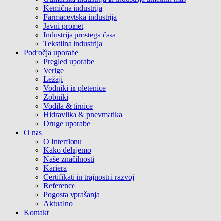
Kemična industrija
Farmacevtska industrija
Javni promet
Industrija prostega časa
Tekstilna industrija
Področja uporabe
Pregled uporabe
Verige
Ležaji
Vodniki in pletenice
Zobniki
Vodila & tirnice
Hidravlika & pnevmatika
Druge uporabe
O nas
O Interflonu
Kako delujemo
Naše značilnosti
Kariera
Certifikati in trajnostni razvoj
Reference
Pogosta vprašanja
Aktualno
Kontakt