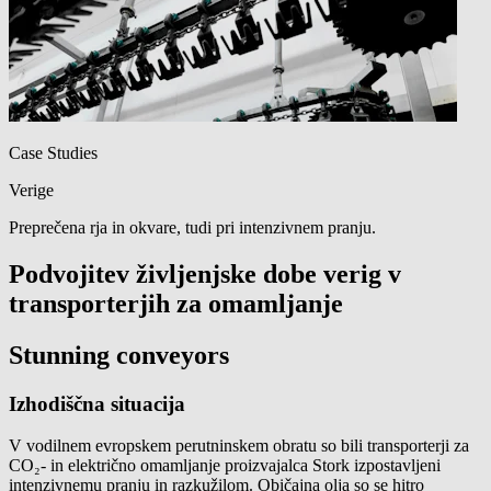
Case Studies
Verige
Preprečena rja in okvare, tudi pri intenzivnem pranju.
Podvojitev življenjske dobe verig v
transporterjih za omamljanje
Stunning conveyors
Izhodiščna situacija
V vodilnem evropskem perutninskem obratu so bili transporterji za
CO₂- in električno omamljanje proizvajalca Stork izpostavljeni
intenzivnemu pranju in razkužilom. Običajna olja so se hitro