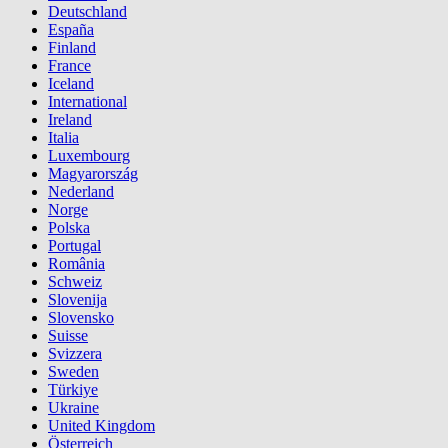
Deutschland
España
Finland
France
Iceland
International
Ireland
Italia
Luxembourg
Magyarország
Nederland
Norge
Polska
Portugal
România
Schweiz
Slovenija
Slovensko
Suisse
Svizzera
Sweden
Türkiye
Ukraine
United Kingdom
Österreich