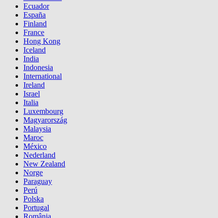
Ecuador
España
Finland
France
Hong Kong
Iceland
India
Indonesia
International
Ireland
Israel
Italia
Luxembourg
Magyarország
Malaysia
Maroc
México
Nederland
New Zealand
Norge
Paraguay
Perú
Polska
Portugal
România