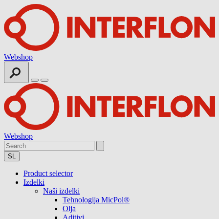
Webshop
Webshop
SL
Product selector
Izdelki
Naši izdelki
Tehnologija MicPol®
Olja
Aditivi