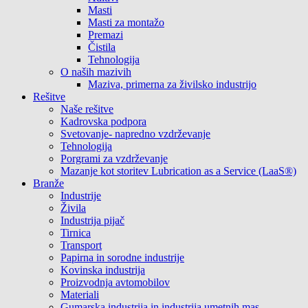
Masti
Masti za montažo
Premazi
Čistila
Tehnologija
O naših mazivih
Maziva, primerna za živilsko industrijo
Rešitve
Naše rešitve
Kadrovska podpora
Svetovanje- napredno vzdrževanje
Tehnologija
Porgrami za vzdrževanje
Mazanje kot storitev Lubrication as a Service (LaaS®)
Branže
Industrije
Živila
Industrija pijač
Tirnica
Transport
Papirna in sorodne industrije
Kovinska industrija
Proizvodnja avtomobilov
Materiali
Gumarska industrija in industrija umetnih mas