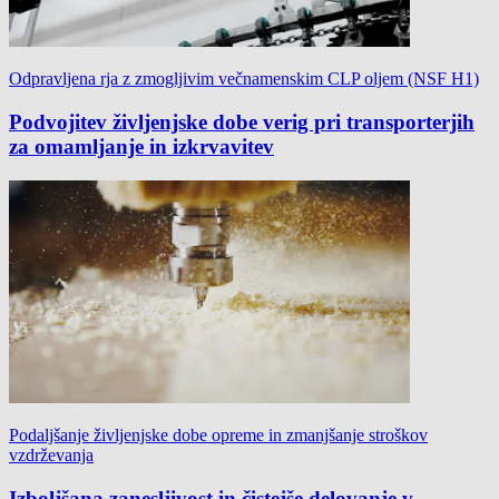
Odpravljena rja z zmogljivim večnamenskim CLP oljem (NSF H1)
Podvojitev življenjske dobe verig pri transporterjih
za omamljanje in izkrvavitev
Podaljšanje življenjske dobe opreme in zmanjšanje stroškov
vzdrževanja
Izboljšana zanesljivost in čistejše delovanje v