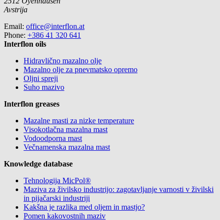
2512
Oyenhausen
Avstrija
Email:
office@interflon.at
Phone:
+386 41 320 641
Interflon oils
Hidravlično mazalno olje
Mazalno olje za pnevmatsko opremo
Oljni spreji
Suho mazivo
Interflon greases
Mazalne masti za nizke temperature
Visokotlačna mazalna mast
Vodoodporna mast
Večnamenska mazalna mast
Knowledge database
Tehnologija MicPol®
Maziva za živilsko industrijo: zagotavljanje varnosti v živilski
in pijačarski industriji
Kakšna je razlika med oljem in mastjo?
Pomen kakovostnih maziv