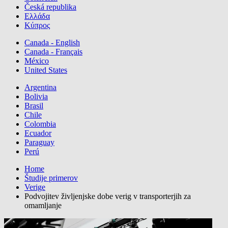
Česká republika
Ελλάδα
Κύπρος
Canada - English
Canada - Français
México
United States
Argentina
Bolivia
Brasil
Chile
Colombia
Ecuador
Paraguay
Perú
Home
Študije primerov
Verige
Podvojitev življenjske dobe verig v transporterjih za
omamljanje