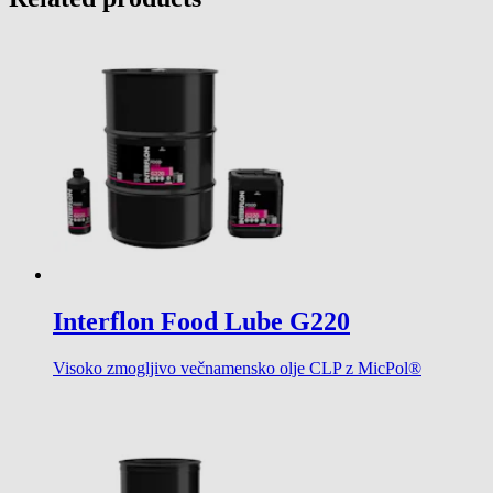
Interflon Food Lube G220
Visoko zmogljivo večnamensko olje CLP z MicPol®