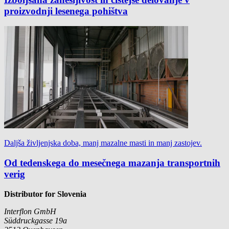
proizvodnji lesenega pohištva
Daljša življenjska doba, manj mazalne masti in manj zastojev.
Od tedenskega do mesečnega mazanja transportnih
verig
Distributor for Slovenia
Interflon GmbH
Süddruckgasse 19a