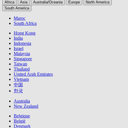
Africa
Asia
Australia/Oceania
Europe
North America
South America
Maroc
South Africa
Hong Kong
India
Indonesia
Israel
Malaysia
Singapore
Taiwan
Thailand
United Arab Emirates
Vietnam
中国
한국
Australia
New Zealand
Belgique
België
Denmark