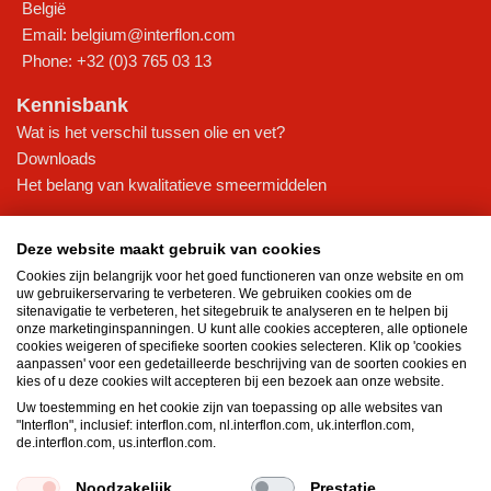
België
Email:
belgium@interflon.com
Phone:
+32 (0)3 765 03 13
Kennisbank
Wat is het verschil tussen olie en vet?
Downloads
Het belang van kwalitatieve smeermiddelen
Interflon Oliën
Deze website maakt gebruik van cookies
Pneumatische olie
Cookies zijn belangrijk voor het goed functioneren van onze website en om
Hydraulische olie
uw gebruikerservaring te verbeteren. We gebruiken cookies om de
Droge smeerolie
sitenavigatie te verbeteren, het sitegebruik te analyseren en te helpen bij
onze marketinginspanningen. U kunt alle cookies accepteren, alle optionele
Transmissieolie
cookies weigeren of specifieke soorten cookies selecteren. Klik op 'cookies
Aerosols
aanpassen' voor een gedetailleerde beschrijving van de soorten cookies en
kies of u deze cookies wilt accepteren bij een bezoek aan onze website.
Interflon Vetten
Uw toestemming en het cookie zijn van toepassing op alle websites van
"Interflon", inclusief: interflon.com, nl.interflon.com, uk.interflon.com,
Hittebestendig vet
de.interflon.com, us.interflon.com.
Waterbestendig vet
Lagetemperatuurvet
Noodzakelijk
Prestatie