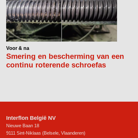
Voor & na
Smering en bescherming van een
continu roterende schroefas
Interflon België NV
Nieuwe Baan 18
9111
Sint-Niklaas (Belsele, Vlaanderen)