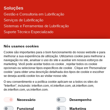
Soluções
Gestão e Consultoria em Lubrificação
Serviços de Lubrificação
Sistemas e Ferramentas de Lubrificação
Suporte Técnico Especializado
Indústrias
Nós usamos cookies
Alimentos
Cookie são importantes para o bom funcionamento do nosso website e para
Siderurgia & Mineração
melhorar a sua experiência de utilização. Utilizamos cookie para melhorar a
Bebidas
navegação no site, analisar o uso do site e auxiliar em nossos esforços de
marketing. Você pode aceitar todos os cookie , rejeitar todos os cookie
Papel & Celulose
opcionais ou selecionar tipos específicos de cookie . Clique em 'Personalizar
cookie ' para obter uma descrição detalhada dos tipos de cookie e escolher
Sobre a Interflon
se deseja aceitá cookie los ao visitar nosso site.
Certificações e Soluções Sustentáveis
O seu consentimento e a política cookie aplicam-se a todos os sites do
"Interflon", incluindo: interflon.com, nl.interflon.com, uk.interflon.com,
Soluções Inovadoras de Lubrificação
de.interflon.com, us.interflon.com.
Nossos principais valores
Necessário
Desempenho
Funcional
Marketing