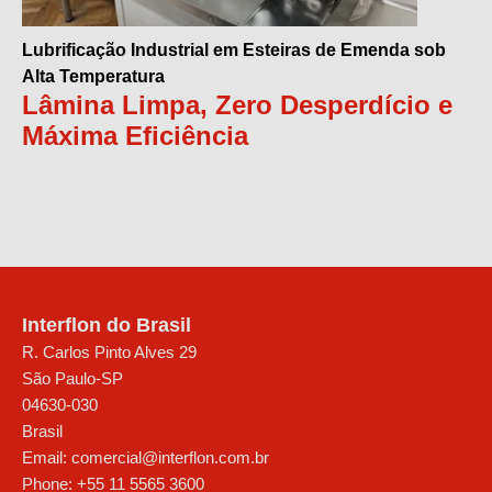
Lubrificação Industrial em Esteiras de Emenda sob
Alta Temperatura
Lâmina Limpa, Zero Desperdício e
Máxima Eficiência
Interflon do Brasil
R. Carlos Pinto Alves 29
São Paulo
-
SP
04630-030
Brasil
Email:
comercial@interflon.com.br
Phone:
+55 11 5565 3600