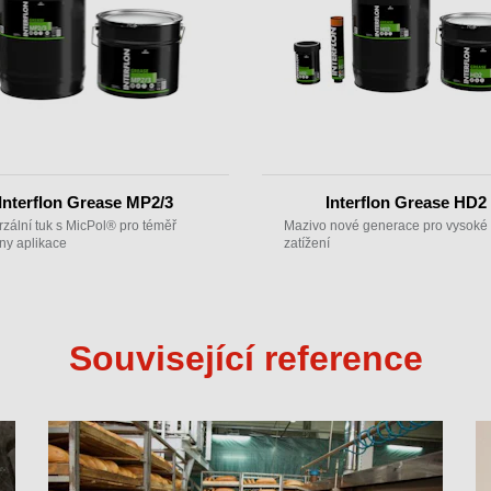
Interflon Grease MP2/3
Interflon Grease HD2
zální tuk s MicPol® pro téměř
Mazivo nové generace pro vysoké
ny aplikace
zatížení
Související reference