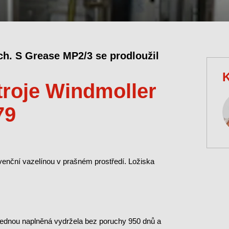
h. S Grease MP2/3 se prodloužil
K
troje Windmoller
79
nční vazelínou v prašném prostředí. Ložiska
 Jednou naplněná vydržela bez poruchy 950 dnů a