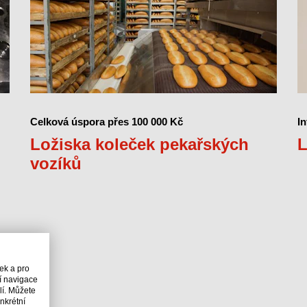
Celková úspora přes 100 000 Kč
I
Ložiska koleček pekařských
L
vozíků
ek a pro
í navigace
í. Můžete
nkrétní