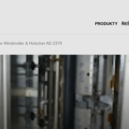
PRODUKTY
ŘEŠ
oje Windmoller & Holscher AD 2379