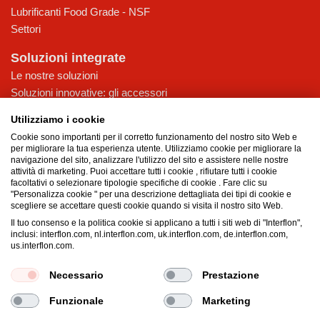
Lubrificanti Food Grade - NSF
Settori
Soluzioni integrate
Le nostre soluzioni
Soluzioni innovative: gli accessori
Accessori Interflon Italia
Utilizziamo i cookie
Consulenza
Cookie sono importanti per il corretto funzionamento del nostro sito Web e
Assistenza
per migliorare la tua esperienza utente. Utilizziamo cookie per migliorare la
navigazione del sito, analizzare l'utilizzo del sito e assistere nelle nostre
Interflon
attività di marketing. Puoi accettare tutti i cookie , rifiutare tutti i cookie
facoltativi o selezionare tipologie specifiche di cookie . Fare clic su
Chi siamo
"Personalizza cookie " per una descrizione dettagliata dei tipi di cookie e
scegliere se accettare questi cookie quando si visita il nostro sito Web.
I nostri valori
Il tuo consenso e la politica cookie si applicano a tutti i siti web di "Interflon",
Certificati
inclusi: interflon.com, nl.interflon.com, uk.interflon.com, de.interflon.com,
News
us.interflon.com.
Lavora con noi
Necessario
Prestazione
Funzionale
Marketing
Termini e condizioni
Privacy
Dati aziendali