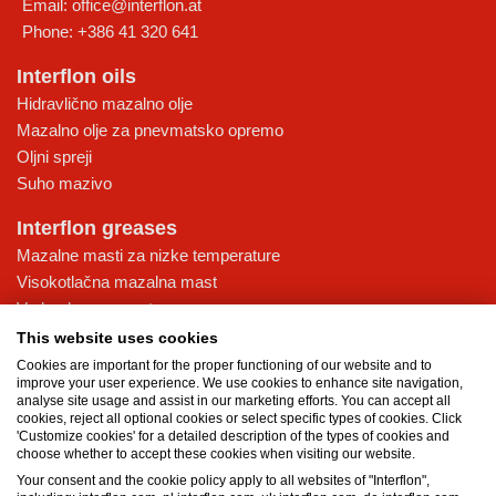
Email:
office@interflon.at
Phone:
+386 41 320 641
Interflon oils
Hidravlično mazalno olje
Mazalno olje za pnevmatsko opremo
Oljni spreji
Suho mazivo
Interflon greases
Mazalne masti za nizke temperature
Visokotlačna mazalna mast
Vodoodporna mast
Večnamenska mazalna mast
This website uses cookies
Cookies are important for the proper functioning of our website and to
Knowledge database
improve your user experience. We use cookies to enhance site navigation,
analyse site usage and assist in our marketing efforts. You can accept all
Tehnologija MicPol®
cookies, reject all optional cookies or select specific types of cookies. Click
Maziva za živilsko industrijo: zagotavljanje varnosti v živilski in
'Customize cookies' for a detailed description of the types of cookies and
choose whether to accept these cookies when visiting our website.
pijačarski industriji
Your consent and the cookie policy apply to all websites of "Interflon",
Kakšna je razlika med oljem in mastjo?