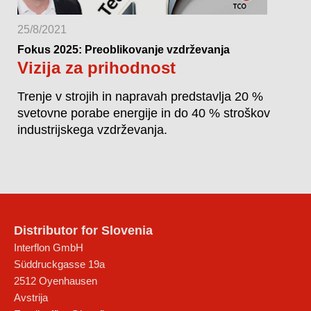
25/8/2021
Fokus 2025: Preoblikovanje vzdrževanja
Vizija za prihodnost
Trenje v strojih in napravah predstavlja 20 %
svetovne porabe energije in do 40 % stroškov
industrijskega vzdrževanja.
Distributor for Slovenia
Interflon GmbH
Süddruckgasse 19a
2512
Oyenhausen
Avstrija