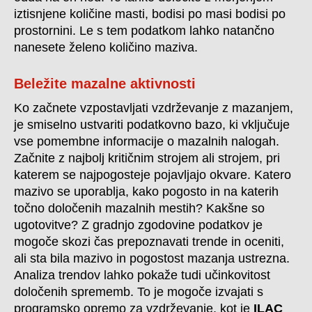
iztisnjene količine masti, bodisi po masi bodisi po
prostornini. Le s tem podatkom lahko natančno
nanesete želeno količino maziva.
Beležite mazalne aktivnosti
Ko začnete vzpostavljati vzdrževanje z mazanjem,
je smiselno ustvariti podatkovno bazo, ki vključuje
vse pomembne informacije o mazalnih nalogah.
Začnite z najbolj kritičnim strojem ali strojem, pri
katerem se najpogosteje pojavljajo okvare. Katero
mazivo se uporablja, kako pogosto in na katerih
točno določenih mazalnih mestih? Kakšne so
ugotovitve? Z gradnjo zgodovine podatkov je
mogoče skozi čas prepoznavati trende in oceniti,
ali sta bila mazivo in pogostost mazanja ustrezna.
Analiza trendov lahko pokaže tudi učinkovitost
določenih sprememb. To je mogoče izvajati s
programsko opremo za vzdrževanje, kot je
ILAC