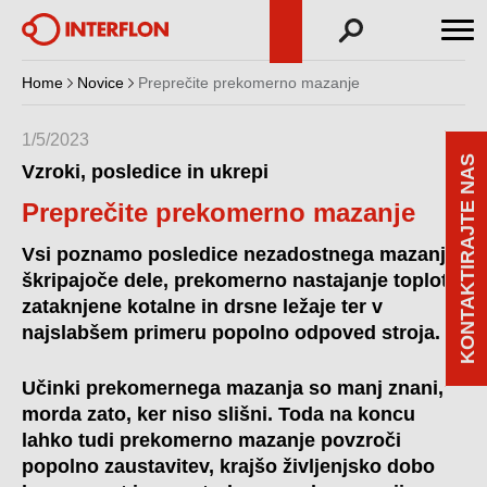
Home
Novice
Preprečite prekomerno mazanje
1/5/2023
KONTAKTIRAJTE NAS
Vzroki, posledice in ukrepi
Preprečite prekomerno mazanje
Vsi poznamo posledice nezadostnega mazanja:
škripajoče dele, prekomerno nastajanje toplote,
zataknjene kotalne in drsne ležaje ter v
najslabšem primeru popolno odpoved stroja.
Učinki prekomernega mazanja so manj znani,
morda zato, ker niso slišni. Toda na koncu
lahko tudi prekomerno mazanje povzroči
popolno zaustavitev, krajšo življenjsko dobo