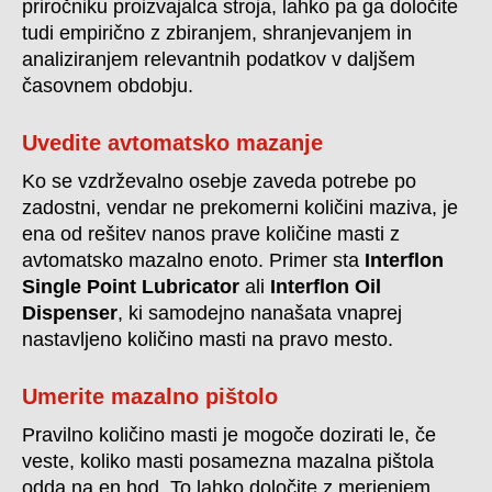
priročniku proizvajalca stroja, lahko pa ga določite
tudi empirično z zbiranjem, shranjevanjem in
analiziranjem relevantnih podatkov v daljšem
časovnem obdobju.
Uvedite avtomatsko mazanje
Ko se vzdrževalno osebje zaveda potrebe po
zadostni, vendar ne prekomerni količini maziva, je
ena od rešitev nanos prave količine masti z
avtomatsko mazalno enoto. Primer sta
Interflon
Single Point Lubricator
ali
Interflon Oil
Dispenser
, ki samodejno nanašata vnaprej
nastavljeno količino masti na pravo mesto.
Umerite mazalno pištolo
Pravilno količino masti je mogoče dozirati le, če
veste, koliko masti posamezna mazalna pištola
odda na en hod. To lahko določite z merjenjem