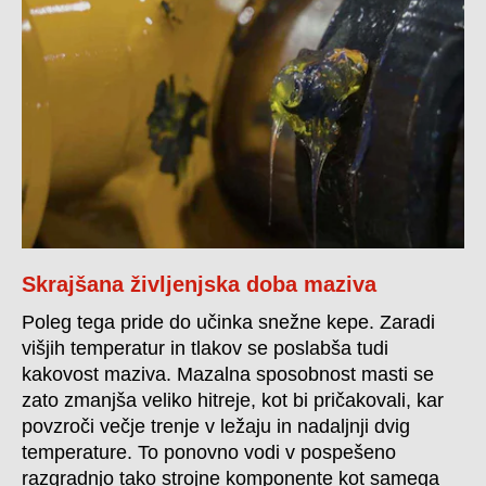
Skrajšana življenjska doba maziva
Poleg tega pride do učinka snežne kepe. Zaradi
višjih temperatur in tlakov se poslabša tudi
kakovost maziva. Mazalna sposobnost masti se
zato zmanjša veliko hitreje, kot bi pričakovali, kar
povzroči večje trenje v ležaju in nadaljnji dvig
temperature. To ponovno vodi v pospešeno
razgradnjo tako strojne komponente kot samega