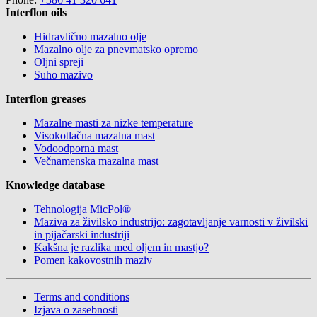
Interflon oils
Hidravlično mazalno olje
Mazalno olje za pnevmatsko opremo
Oljni spreji
Suho mazivo
Interflon greases
Mazalne masti za nizke temperature
Visokotlačna mazalna mast
Vodoodporna mast
Večnamenska mazalna mast
Knowledge database
Tehnologija MicPol®
Maziva za živilsko industrijo: zagotavljanje varnosti v živilski
in pijačarski industriji
Kakšna je razlika med oljem in mastjo?
Pomen kakovostnih maziv
Terms and conditions
Izjava o zasebnosti