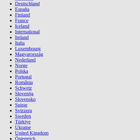
Deutschland
España
Finland
France
Iceland
International
Ireland
Italia
Luxembourg
Magyarország
Nederland
Norge
Polska
Portugal
România
Schweiz
Slovenija
Slovensko
Suisse
Svizzera
Sweden
Türkiye
Ukraine
United Kingdom
Österreich