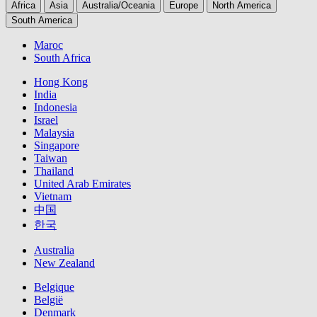
Africa
Asia
Australia/Oceania
Europe
North America
South America
Maroc
South Africa
Hong Kong
India
Indonesia
Israel
Malaysia
Singapore
Taiwan
Thailand
United Arab Emirates
Vietnam
中国
한국
Australia
New Zealand
Belgique
België
Denmark