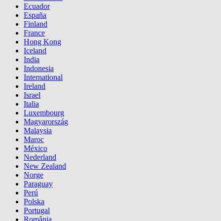
Ecuador
España
Finland
France
Hong Kong
Iceland
India
Indonesia
International
Ireland
Israel
Italia
Luxembourg
Magyarország
Malaysia
Maroc
México
Nederland
New Zealand
Norge
Paraguay
Perú
Polska
Portugal
România