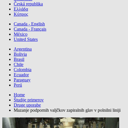
Česká republika
Ελλάδα
Κύπρος
Canada - English
Canada - Français
México
United States
Argentina
Bolivia
Brasil
Chile
Colombia
Ecuador
Paraguay
Perú
Home
Študije primerov
Druge uporabe
Mazanje podpornih valjčkov zapiralnih glav v polnilni liniji