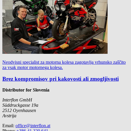
Neodvisni specialist za motorna kolesa zagotavlja vrhunsko zaščito
za vsak motor motornega kolesa.
Brez kompromisov pri kakovosti ali zmogljivosti
Distributor for Slovenia
Interflon GmbH
Süddruckgasse 19a
2512
Oyenhausen
Avstrija
Email:
office@interflon.at
Phone:
+386 41 320 641