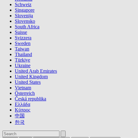
Schweiz
Singapore
Slovenija
Slovensko
South Africa
Suisse
Svizzera
Sweden
Taiwan
Thailand
Türkiye
Ukraine
United Arab Emirates
United Kingdom
United States
Vietnam
Österreich
Česká republika
Ελλάδα
Κύπρος
中国
한국