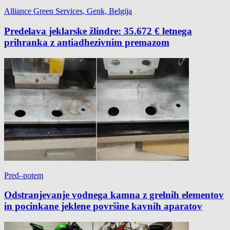
Alliance Green Services, Genk, Belgija
Predelava jeklarske žlindre: 35.672 € letnega
prihranka z antiadhezivnim premazom
Pred–potem
Odstranjevanje vodnega kamna z grelnih elementov
in pocinkane jeklene površine kavnih aparatov