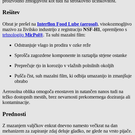
proizvodno zmogljivost kot tudi na stroškovno učinkovitost.
Rešitev
Obrat je prešel na
Interflon Food Lube (aerosol)
, visokozmogljivo
mazivo za živilsko industrijo z registracijo
NSF-H1
, opremljeno s
tehnologijo
MicPol®
. Ta suhi mazalni film:
Odstranjuje vlago in prodira v ozke reže
Sprošča zagozdene komponente in raztaplja strjene ostanke
Preprečuje rjo in korozijo v vlažnih polnilnih okoljih
Pušča čist, suh mazalni film, ki odbija umazanijo in zmanjšuje
obrabo
Aerosolna oblika omogoča enostaven in natančen nanos tudi na
težko dostopnih mestih, brez nevarnosti prekomernega doziranja ali
kontaminacije.
Prednosti
Z mazanjem valjčkov enkrat dnevno namesto večkrat na dan
mehanizem za zapiranje zdaj deluje gladko, ne glede na vrsto pijače.