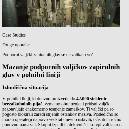
Case Studies
Druge uporabe
Podporni valjčki zapiralnih glav se ne zatikajo več
Mazanje podpornih valjčkov zapiralnih
glav v polnilni liniji
Izhodiščna situacija
V polnilni liniji, ki dnevno proizvede do
42.000 steklenic
brezalkoholnih pijač
, vzmetno obremenjeni pritisni valjčki
zagotavljajo enakomerno tesnjenje zamaškov. Ti valjčki pa so
pogosto blokirali zaradi strjenih ostankov maziva. Posledično so
morali operaterji napravo večkrat dnevno ustaviti, očistiti in ročno
ponovno namazati. Skupni izpadi in delovni čas so vplivali tako na