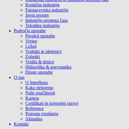
Kemična industrija
Farmacevtska industrija
Javni promet
Industrija prostega časa
Tekstilna industrija
Področja uporabe
Pregled uporabe
Verige
Ležaji
Vodniki in pletenice
Zobniki
Vodila & tirnice
Hidravlika & pnevmatika
Druge uporabe
O nas
O Interflonu
Kako delujemo
Naše značilnosti
Kariera
Certifikati in trajnostni razvoj
Reference
Pogosta vprašanja
Aktualno
Kontakt