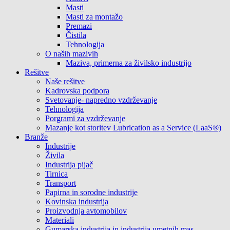
Masti
Masti za montažo
Premazi
Čistila
Tehnologija
O naših mazivih
Maziva, primerna za živilsko industrijo
Rešitve
Naše rešitve
Kadrovska podpora
Svetovanje- napredno vzdrževanje
Tehnologija
Porgrami za vzdrževanje
Mazanje kot storitev Lubrication as a Service (LaaS®)
Branže
Industrije
Živila
Industrija pijač
Tirnica
Transport
Papirna in sorodne industrije
Kovinska industrija
Proizvodnja avtomobilov
Materiali
Gumarska industrija in industrija umetnih mas