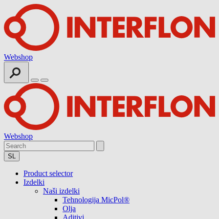
Webshop
Webshop
SL
Product selector
Izdelki
Naši izdelki
Tehnologija MicPol®
Olja
Aditivi