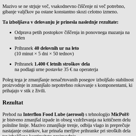
Mazivo se ne strjuje več, vsakodnevno čiščenje ni več potrebno,
gibanje valjčkov pa ostane konstantno skozi celotno izmeno.
Ta izboljšava v delovanju je prinesla naslednje rezultate:
Odprava petih postopkov čiščenja in ponovnega mazanja na
teden
Prihranek
40 delovnih ur na leto
(10 minut × 5 dni × 50 tednov)
Prihranek
1.400 € letnih stroškov dela
na podlagi urne postavke 35 € na operaterja
Poleg tega je zmanjšanje nenačrtovanih posegov izboljšalo stabilnost
proizvodnje in zmanjšalo nepotrebno rokovanje s komponentami, ki
prihajajo v stik z živili.
Rezultat
Prehod na
Interflon Food Lube (aerosol)
s tehnologijo
MicPol®
je bistveno zmanjšal izpade in obseg vzdrževanja na kritičnem delu
polnilne linije. Mazivo zmanjšuje trenje, odbija vlago in preprečuje
nastajanje ostankov, kar prinaša merljive prihranke pri stroških dela