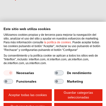
Este sitio web utiliza cookies
Utilizamos cookies propias y de terceros para mejorar la navegación del
Interflon Colombia S.A.S.
sitio, analizar el uso del sitio y ayudar en nuestros esfuerzos de marketing.
Para más información consulte
la política de cookies
. Puede aceptar todas
Cra 90ª 44B 12 of 202
las cookies pulsando el botón “Aceptar”, rechazar su uso pulsando el botón
Medellín
,
ANT
“Rechazar” y configurarlas pulsando el botón “Configurar”
Colombia
Su consentimiento y la política cookie se aplican a todos los sitios web de
"Interflon", incluido: interflon.com, nl.interflon.com, uk.interflon.com,
Email:
jclondono@interflon.com
de.interflon.com, us.interflon.com.
Phone:
+57 6045830707
Necesarias
De rendimiento
Funcionales
Marketing
Condiciones generales de venta
Declaración de privacidad
Impressum
Guardar categorías
Política de cookies
Aceptar todas las cookies
seleccionadas