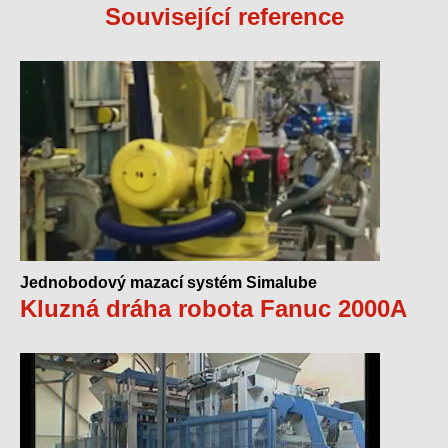
Související reference
Jednobodový mazací systém Simalube
Kluzná dráha robota Fanuc 2000A