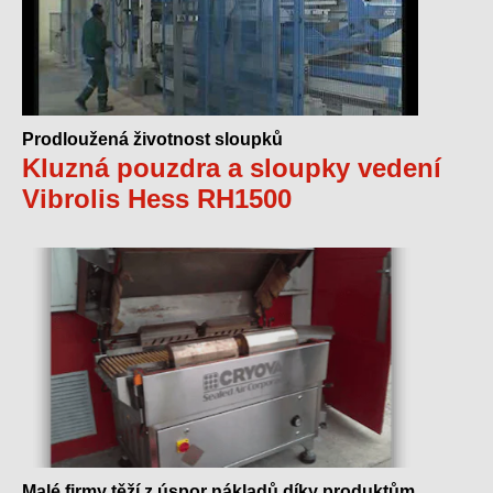
Prodloužená životnost sloupků
Kluzná pouzdra a sloupky vedení
Vibrolis Hess RH1500
Malé firmy těží z úspor nákladů díky produktům