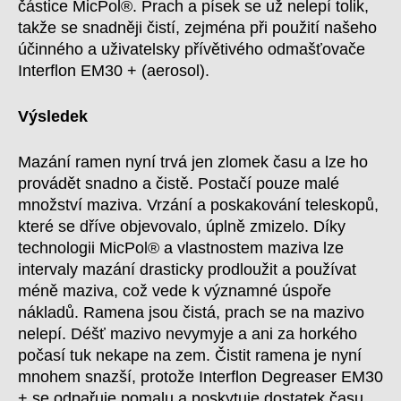
částice MicPol®. Prach a písek se už nelepí tolik,
takže se snadněji čistí, zejména při použití našeho
účinného a uživatelsky přívětivého odmašťovače
Interflon EM30 + (aerosol).
Výsledek
Mazání ramen nyní trvá jen zlomek času a lze ho
provádět snadno a čistě. Postačí pouze malé
množství maziva. Vrzání a poskakování teleskopů,
které se dříve objevovalo, úplně zmizelo. Díky
technologii MicPol® a vlastnostem maziva lze
intervaly mazání drasticky prodloužit a používat
méně maziva, což vede k významné úspoře
nákladů. Ramena jsou čistá, prach se na mazivo
nelepí. Déšť mazivo nevymyje a ani za horkého
počasí tuk nekape na zem. Čistit ramena je nyní
mnohem snazší, protože Interflon Degreaser EM30
+ se odpařuje pomalu a poskytuje dostatek času