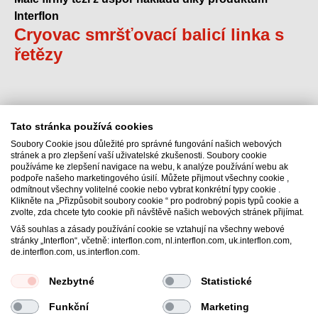
Interflon
Cryovac smršťovací balicí linka s
řetězy
Tato stránka používá cookies
Soubory Cookie jsou důležité pro správné fungování našich webových
stránek a pro zlepšení vaší uživatelské zkušenosti. Soubory cookie
používáme ke zlepšení navigace na webu, k analýze používání webu ak
Interflon Czech s.r.o.
podpoře našeho marketingového úsilí. Můžete přijmout všechny cookie ,
odmítnout všechny volitelné cookie nebo vybrat konkrétní typy cookie .
Průmyslová ulice 479
Klikněte na „Přizpůsobit soubory cookie “ pro podrobný popis typů cookie a
252 61
Jeneč
zvolte, zda chcete tyto cookie při návštěvě našich webových stránek přijímat.
Česko
Váš souhlas a zásady používání cookie se vztahují na všechny webové
stránky „Interflon“, včetně: interflon.com, nl.interflon.com, uk.interflon.com,
Email:
info@interflon.cz
de.interflon.com, us.interflon.com.
Phone:
+420 257 214 169
Nezbytné
Statistické
Funkční
Marketing
Všeobecné obchodní podmínky