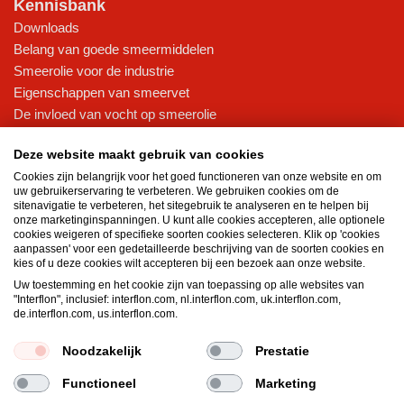
Kennisbank
Downloads
Belang van goede smeermiddelen
Smeerolie voor de industrie
Eigenschappen van smeervet
De invloed van vocht op smeerolie
Kennisbank (intern)
Deze website maakt gebruik van cookies
Cookies zijn belangrijk voor het goed functioneren van onze website en om
uw gebruikerservaring te verbeteren. We gebruiken cookies om de
Algemene voorwaarden
Privacy statement
Impressum
sitenavigatie te verbeteren, het sitegebruik te analyseren en te helpen bij
Cookiebeleid
onze marketinginspanningen. U kunt alle cookies accepteren, alle optionele
cookies weigeren of specifieke soorten cookies selecteren. Klik op 'cookies
aanpassen' voor een gedetailleerde beschrijving van de soorten cookies en
kies of u deze cookies wilt accepteren bij een bezoek aan onze website.
Uw toestemming en het cookie zijn van toepassing op alle websites van
"Interflon", inclusief: interflon.com, nl.interflon.com, uk.interflon.com,
de.interflon.com, us.interflon.com.
Noodzakelijk
Prestatie
Functioneel
Marketing