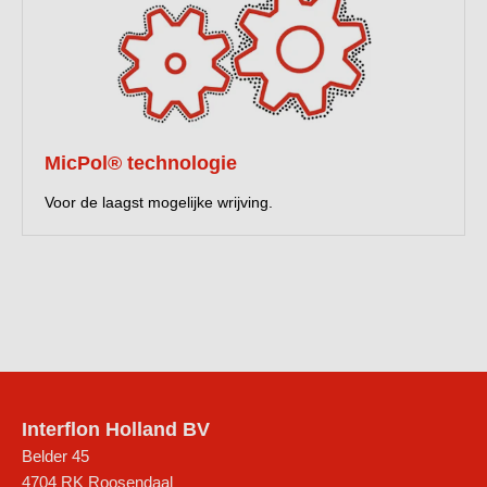
MicPol® technologie
Voor de laagst mogelijke wrijving.
Interflon Holland BV
Belder 45
4704 RK
Roosendaal