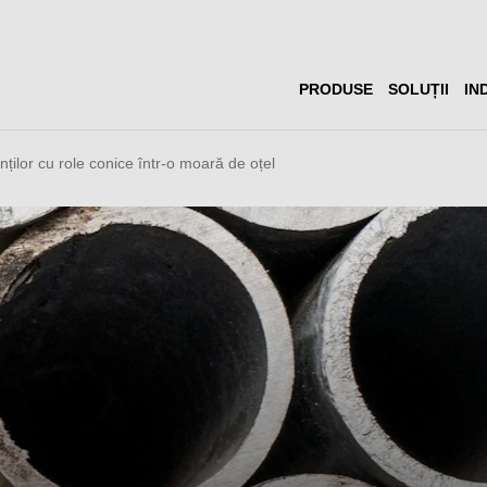
PRODUSE
SOLUȚII
IN
nților cu role conice într-o moară de oțel