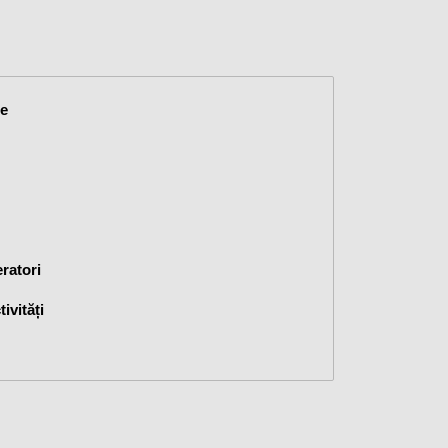
re
ratori
ivități