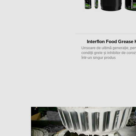
Interflon Food Grease
Unsoare de ultimă generație, pen
condiții grele și inhibitor de coro
într-un singur produs