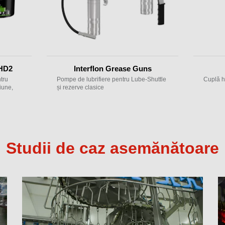
 HD2
Interflon Grease Guns
tru
Pompe de lubrifiere pentru Lube-Shuttle
Cuplă h
ziune,
și rezerve clasice
Studii de caz asemănătoare