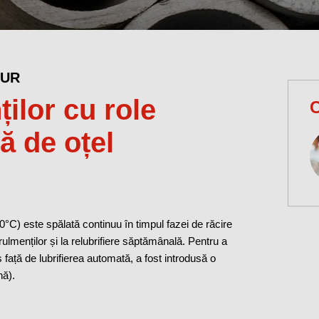
EUR
ților cu role
C
ă de oțel
0°C) este spălată continuu în timpul fazei de răcire
rulmenților și la relubrifiere săptămânală. Pentru a
s față de lubrifierea automată, a fost introdusă o
nă).