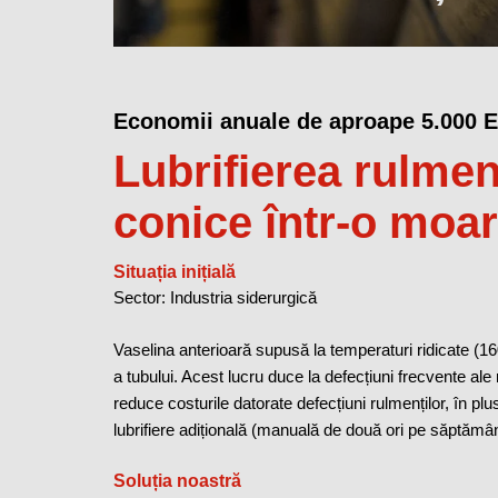
Economii anuale de aproape 5.000 
Lubrifierea rulmen
conice într-o moar
Situația inițială
Sector: Industria siderurgică
Vaselina anterioară supusă la temperaturi ridicate (16
a tubului. Acest lucru duce la defecțiuni frecvente ale 
reduce costurile datorate defecțiuni rulmenților, în plu
lubrifiere adițională (manuală de două ori pe săptămâ
Soluția noastră