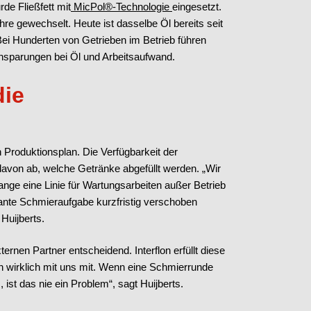
e Fließfett mit
MicPol®-Technologie
eingesetzt.
ahre gewechselt. Heute ist dasselbe Öl bereits seit
 Bei Hunderten von Getrieben im Betrieb führen
Einsparungen bei Öl und Arbeitsaufwand.
die
Produktionsplan. Die Verfügbarkeit der
 davon ab, welche Getränke abgefüllt werden. „Wir
ange eine Linie für Wartungsarbeiten außer Betrieb
te Schmieraufgabe kurzfristig verschoben
 Huijberts.
rnen Partner entscheidend. Interflon erfüllt diese
en wirklich mit uns mit. Wenn eine Schmierrunde
st das nie ein Problem“, sagt Huijberts.