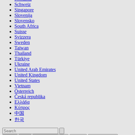
Schweiz
Singapore
Slovenija
Slovensko
South Africa
Suisse
Svizzera
Sweden
Taiwan
Thailand
Türkiye
Ukraine
United Arab Emirates
United Kingdom
United States
Vietnam
Österreich
Česká republika
Ελλάδα
Κύπρος
中国
한국