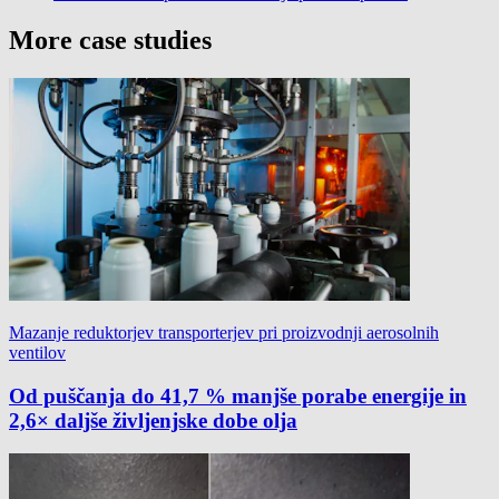
More case studies
Mazanje reduktorjev transporterjev pri proizvodnji aerosolnih
ventilov
Od puščanja do 41,7 % manjše porabe energije in
2,6× daljše življenjske dobe olja