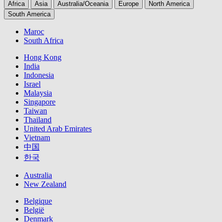
Africa
Asia
Australia/Oceania
Europe
North America
South America
Maroc
South Africa
Hong Kong
India
Indonesia
Israel
Malaysia
Singapore
Taiwan
Thailand
United Arab Emirates
Vietnam
中国
한국
Australia
New Zealand
Belgique
België
Denmark