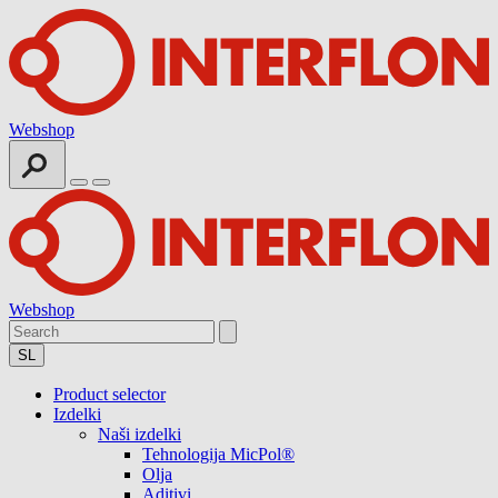
Webshop
Webshop
SL
Product selector
Izdelki
Naši izdelki
Tehnologija MicPol®
Olja
Aditivi