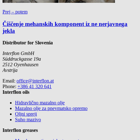
Prej – potem
Čiščenje mehanskih komponent iz ne nerjavnega
jekla
Distributor for Slovenia
Interflon GmbH
Süddruckgasse 19a
2512
Oyenhausen
Avstrija
Email:
office@interflon.at
Phone:
+386 41 320 641
Interflon oils
Hidravlično mazalno olje
Mazalno olje za pnevmatsko opremo
Oljni spreji
Suho mazivo
Interflon greases