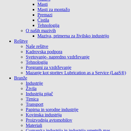
Masti
Masti za montažo
Premazi
Čistila
Tehnologija
O naših mazivih
Maziva, primerna za živilsko industrijo
Rešitve
Naše rešitve
Kadrovska podpora
Svetovanje- napredno vzdrževanje
Tehnologija
Porgrami za vzdrževanje
Mazanje kot storitev Lubrication as a Service (LaaS®)
Branže
Industrije
Živila
Industrija pijač
Tirnica
Transport
Papirna in sorodne industrije
Kovinska industrija
Proizvodnja avtomobilov
Materiali
Gumarska industrija in industrija umetnih mas