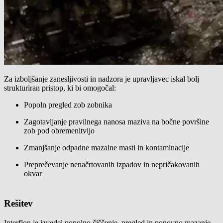
Za izboljšanje zanesljivosti in nadzora je upravljavec iskal bolj
strukturiran pristop, ki bi omogočal:
Popoln pregled zob zobnika
Zagotavljanje pravilnega nanosa maziva na bočne površine
zob pod obremenitvijo
Zmanjšanje odpadne mazalne masti in kontaminacije
Preprečevanje nenačrtovanih izpadov in nepričakovanih
okvar
Rešitev
Interflon je izvedel popolno čiščenje, pregled in ponovno mazanje