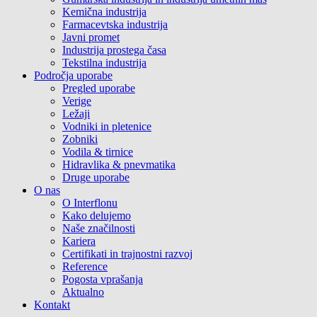
Kemična industrija
Farmacevtska industrija
Javni promet
Industrija prostega časa
Tekstilna industrija
Področja uporabe
Pregled uporabe
Verige
Ležaji
Vodniki in pletenice
Zobniki
Vodila & tirnice
Hidravlika & pnevmatika
Druge uporabe
O nas
O Interflonu
Kako delujemo
Naše značilnosti
Kariera
Certifikati in trajnostni razvoj
Reference
Pogosta vprašanja
Aktualno
Kontakt