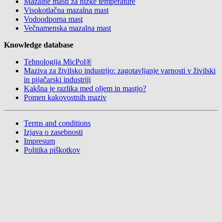
Mazalne masti za nizke temperature
Visokotlačna mazalna mast
Vodoodporna mast
Večnamenska mazalna mast
Knowledge database
Tehnologija MicPol®
Maziva za živilsko industrijo: zagotavljanje varnosti v živilski
in pijačarski industriji
Kakšna je razlika med oljem in mastjo?
Pomen kakovostnih maziv
Terms and conditions
Izjava o zasebnosti
Impresum
Politika piškotkov