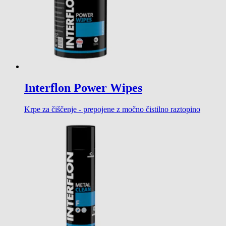
Interflon Power Wipes
Krpe za čiščenje - prepojene z močno čistilno raztopino