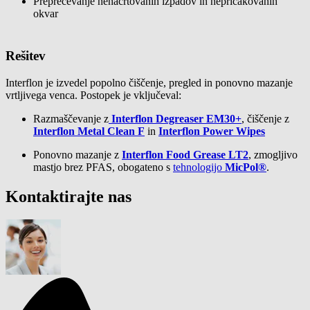
Preprečevanje nenačrtovanih izpadov in nepričakovanih
okvar
Rešitev
Interflon je izvedel popolno čiščenje, pregled in ponovno mazanje
vrtljivega venca. Postopek je vključeval:
Razmaščevanje z
Interflon Degreaser EM30+
, čiščenje z
Interflon Metal Clean F
in
Interflon Power Wipes
Ponovno mazanje z
Interflon Food Grease LT2
, zmogljivo
mastjo brez PFAS, obogateno s
tehnologijo
MicPol®
.
Kontaktirajte nas