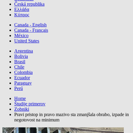
Česká republika
Ελλάδα
Κύπρος
Canada - English
Canada - Français
México
United States
Argentina
Bolivia
Brasil
Chile
Colombia
Ecuador
Paraguay
Perú
Home
Študije primerov
Zobniki
Pravi pristop in pravo mazivo sta zmanjšala obrabo, izpade in
negotovost na minimum