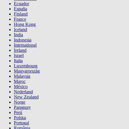
Ecuador
España
Finland
France
Hong Kong
Iceland
India
Indonesia
International
Ireland
Israel
Italia
Luxembourg
Magyarország
Malaysia
Maroc
México
Nederland
New Zealand
Norge
Paraguay
Perú
Polska
Portugal
România