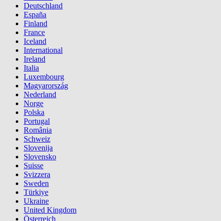
Deutschland
España
Finland
France
Iceland
International
Ireland
Italia
Luxembourg
Magyarország
Nederland
Norge
Polska
Portugal
România
Schweiz
Slovenija
Slovensko
Suisse
Svizzera
Sweden
Türkiye
Ukraine
United Kingdom
Österreich