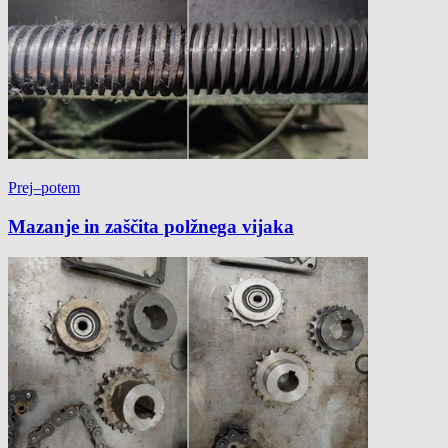
Prej–potem
Mazanje in zaščita polžnega vijaka