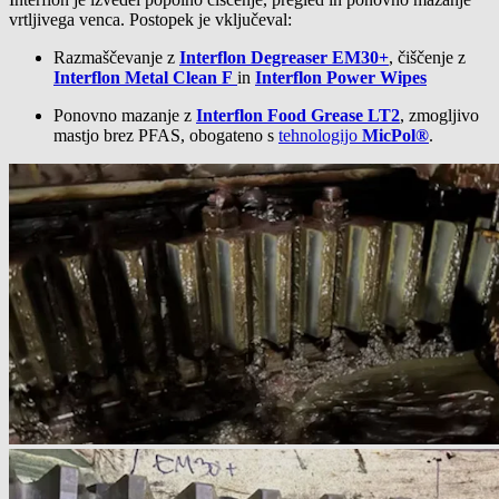
vrtljivega venca. Postopek je vključeval:
Razmaščevanje z
Interflon Degreaser EM30+
, čiščenje z
Interflon Metal Clean F
in
Interflon Power Wipes
Ponovno mazanje z
Interflon Food Grease LT2
, zmogljivo
mastjo brez PFAS, obogateno s
tehnologijo
MicPol®
.