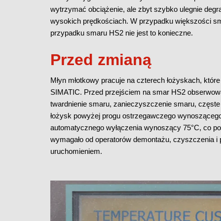
wytrzymać obciążenie, ale zbyt szybko ulegnie degr
wysokich prędkościach. W przypadku większości sm
przypadku smaru HS2 nie jest to konieczne.
Przed zmianą
Młyn młotkowy pracuje na czterech łożyskach, któr
SIMATIC. Przed przejściem na smar HS2 obserwowan
twardnienie smaru, zanieczyszczenie smaru, częste 
łożysk powyżej progu ostrzegawczego wynoszącego 65
automatycznego wyłączenia wynoszący 75°C, co powo
wymagało od operatorów demontażu, czyszczenia 
uruchomieniem.