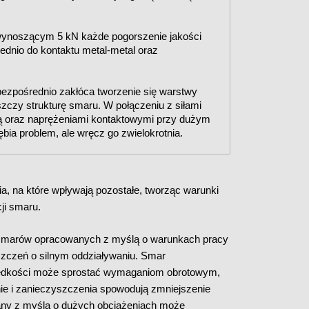
wynoszącym 5 kN każde pogorszenie jakości
dnio do kontaktu metal-metal oraz
 bezpośrednio zakłóca tworzenie się warstwy
szczy strukturę smaru. W połączeniu z siłami
ą oraz naprężeniami kontaktowymi przy dużym
ębia problem, ale wręcz go zwielokrotnia.
, na które wpływają pozostałe, tworząc warunki
cji smaru.
ia smarów opracowanych z myślą o warunkach pracy
szczeń o silnym oddziaływaniu. Smar
rędkości może sprostać wymaganiom obrotowym,
nie i zanieczyszczenia spowodują zmniejszenie
any z myślą o dużych obciążeniach może