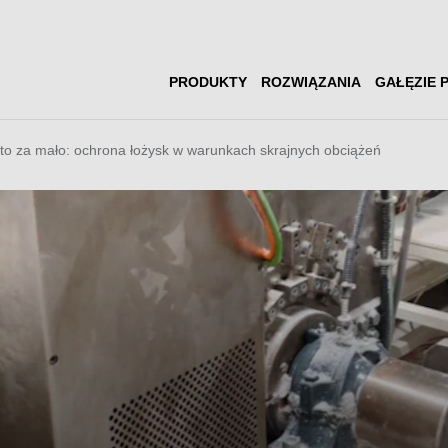
PRODUKTY
ROZWIĄZANIA
GAŁĘZIE 
to za mało: ochrona łożysk w warunkach skrajnych obciążeń