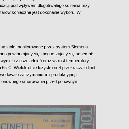
adacji pod wpływem długotrwałego ścinania przy
arów konieczne jest dokonanie wyboru. W
e są stale monitorowane przez system Siemens
o powtarzający się i pogarszający się schemat:
wycieki z uszczelnień oraz wzrost temperatury
°C. Wielokrotnie łożysko nr 4 przekraczało limit
dowało zatrzymanie linii produkcyjnej i
i ponownego smarowania przed ponownym