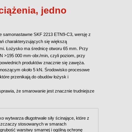
ciążenia, jedno
e samonastawne SKF 2213 ETN9-C3, wersję z
 charakteryzujących się większą
ymi. Łożysko ma średnicę otworu 65 mm. Przy
DN >195 000 mm·obr./min, czyli poziom, przy
dpowiednich produktów znacznie się zawęża.
ynoszącym około 5 kN. Środowisko procesowe
które przenikają do obudów łożysk i
 sprawia, że smarowanie jest znacznie trudniejsze
o wytwarza długotrwałe siły ścinające, które z
ęszczaczy stosowanych w smarach
grubość warstwy smarnej i ogólną ochronę