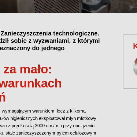
Zanieczyszczenia technologiczne.
dził sobie z wyzwaniami, z którymi
K
zeznaczony do jednego
 za mało:
 warunkach
ń
ym wymagającym warunkiem, lecz z kilkoma
kułów higienicznych eksploatował młyn młotkowy
ało z prędkością 3000 obr./min przy obciążeniu
ku stale zanieczyszczonym pyłem celulozowym.