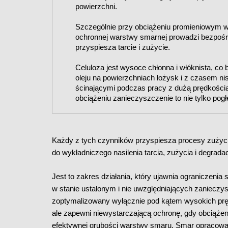
powierzchni.
Szczególnie przy obciążeniu promieniowym 
ochronnej warstwy smarnej prowadzi bezpośre
przyspiesza tarcie i zużycie.
Celuloza jest wysoce chłonna i włóknista, co
oleju na powierzchniach łożysk i z czasem ni
ścinającymi podczas pracy z dużą prędkości
obciążeniu zanieczyszczenie to nie tylko pogł
Każdy z tych czynników przyspiesza procesy zużycia
do wykładniczego nasilenia tarcia, zużycia i degrada
Jest to zakres działania, który ujawnia ograniczen
w stanie ustalonym i nie uwzględniających zanieczy
zoptymalizowany wyłącznie pod kątem wysokich p
ale zapewni niewystarczającą ochronę, gdy obciąże
efektywnej grubości warstwy smaru. Smar opracow